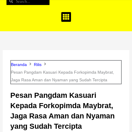
Search
Search
b
a
u
o
g
b
o
r
e
k
a
m
Beranda
Rilis
Pesan Pangdam Kasuari Kepada Forkopimda Maybrat,
Jaga Rasa Aman dan Nyaman yang Sudah Tercipta
Pesan Pangdam Kasuari
Kepada Forkopimda Maybrat,
Jaga Rasa Aman dan Nyaman
yang Sudah Tercipta