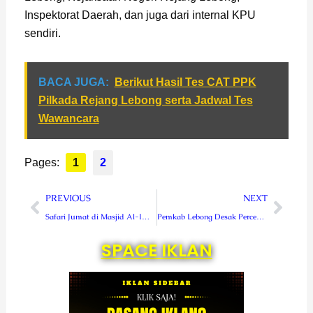
Inspektorat Daerah, dan juga dari internal KPU
sendiri.
BACA JUGA:
Berikut Hasil Tes CAT PPK
Pilkada Rejang Lebong serta Jadwal Tes
Wawancara
Pages:
1
2
Prev
Next
PREVIOUS
NEXT
Safari Jumat di Masjid Al-Iman, Bupati Kopli Serahkan Bantuan
Pemkab Lebong Desak Percepat Layanan HD
SPACE IKLAN