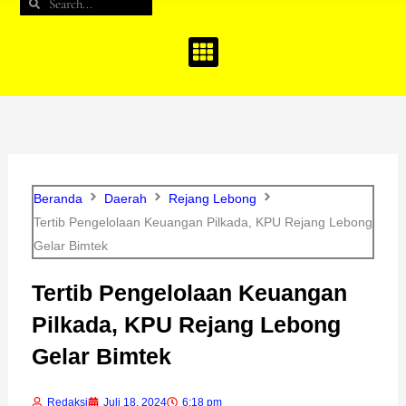
Search
Search
b
a
u
o
g
b
o
r
e
k
a
m
Beranda
Daerah
Rejang Lebong
Tertib Pengelolaan Keuangan Pilkada, KPU Rejang Lebong
Gelar Bimtek
Tertib Pengelolaan Keuangan
Pilkada, KPU Rejang Lebong
Gelar Bimtek
Redaksi
Juli 18, 2024
6:18 pm