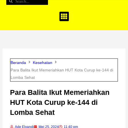
Search
Search
b
a
u
o
g
b
o
r
e
k
a
m
Beranda
Kesehatan
Para Balita Ikut Memeriahkan HUT Kota Curup ke-144 di
Lomba Sehat
Para Balita Ikut Memeriahkan
HUT Kota Curup ke-144 di
Lomba Sehat
Ade Elvandi
Mei 25, 2024
11:40 pm