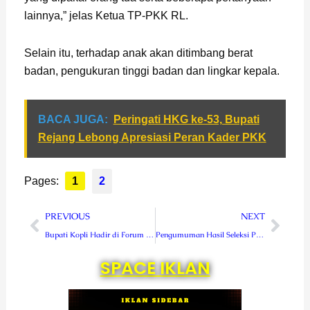
lainnya,” jelas Ketua TP-PKK RL.
Selain itu, terhadap anak akan ditimbang berat
badan, pengukuran tinggi badan dan lingkar kepala.
BACA JUGA:
Peringati HKG ke-53, Bupati
Rejang Lebong Apresiasi Peran Kader PKK
Pages:
1
2
Prev
Next
PREVIOUS
NEXT
Bupati Kopli Hadir di Forum Internasional WWF ke-10 di Bali
Pengumuman Hasil Seleksi PPS Pilkada Lebong, Berikut Nama-nama yang Dinyatakan Lulus
SPACE IKLAN