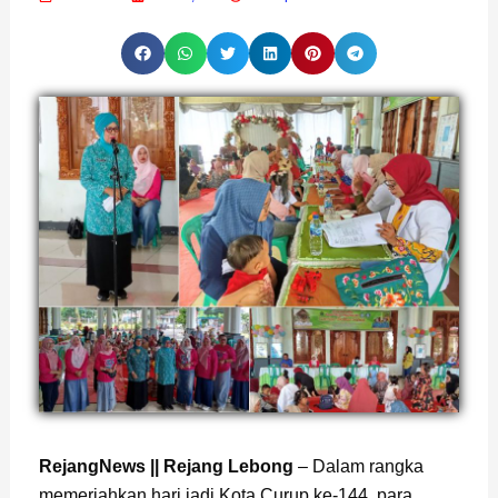
Page
,
Page
RejangNews || Rejang Lebong
– Dalam rangka
memeriahkan hari jadi Kota Curup ke-144, para