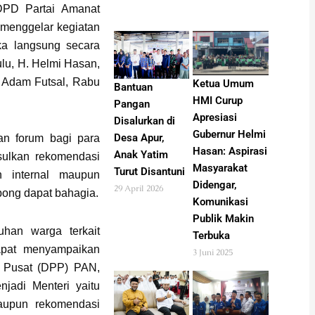
PD Partai Amanat
menggelar kegiatan
ka langsung secara
lu, H. Helmi Hasan,
a Adam Futsal, Rabu
Ketua Umum
Bantuan
HMI Curup
Pangan
Apresiasi
Disalurkan di
Gubernur Helmi
Desa Apur,
an forum bagi para
Hasan: Aspirasi
Anak Yatim
ulkan rekomendasi
Masyarakat
Turut Disantuni
n internal maupun
Didengar,
29 April 2026
bong dapat bahagia.
Komunikasi
Publik Makin
uhan warga terkait
Terbuka
apat menyampaikan
3 Juni 2025
 Pusat (DPP) PAN,
jadi Menteri yaitu
taupun rekomendasi