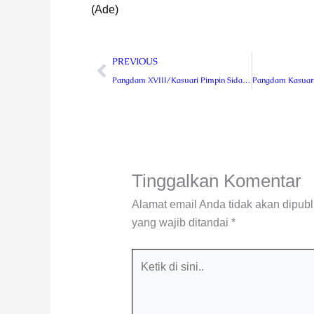
(Ade)
Prev
PREVIOUS
Pangdam XVIII/Kasuari Pimpin Sidang Parade Catar Akmil TA 2022
Tinggalkan Komentar
Alamat email Anda tidak akan dipubl
yang wajib ditandai
*
Ketik
di
sini..