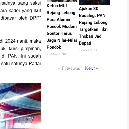
misalnya uang saksi
Ketua MUI
Ajukan 30
ara kader yang ikut
Rejang Lebong:
Bacaleg, PAN
 dibayar oleh DPP”
Para Alumni
Rejang Lebong
Pondok Modern
Targetkan Fikri
Gontor Harus
Thobari Jadi
Jaga Nilai-Nilai
di 2024 nanti, maka
Bupati
Pondok
ki kursi pimpinan,
12 Mei 2023
23 Maret 2025
 di PAN. Ini sudah
satu-satunya Partai
« Previous
Next »