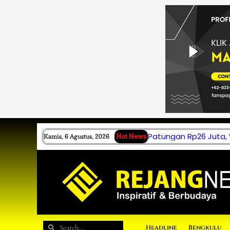
Lewati
ke
konten
Patungan Rp26 Juta,
Kamis, 6 Agustus, 2026
Hot News
Search
Search
Headline
Bengkulu