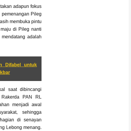
takan adapun fokus
uk pemenangan Pileg
masih membuka pintu
maju di Pileg nanti
24 mendatang adalah
 Difabel untuk
kbar
al saat dibincangi
a Rakerda PAN RL
ahan menjadi awal
arakat, sehingga
hagian di senayan
ang Lebong menang.