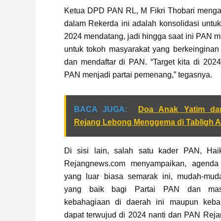
Ketua DPD PAN RL, M Fikri Thobari menga
dalam Rekerda ini adalah konsolidasi unt
2024 mendatang, jadi hingga saat ini PAN 
untuk tokoh masyarakat yang berkeinginan 
dan mendaftar di PAN. “Target kita di 20
PAN menjadi partai pemenang,” tegasnya.
BACA JUGA:
Doa Anak Yatim dan
Rejang Lebong Menggema di Tabligh A
Di sisi lain, salah satu kader PAN, Haik
Rejangnews.com menyampaikan, agend
yang luar biasa semarak ini, mudah-mud
yang baik bagi Partai PAN dan masy
kebahagiaan di daerah ini maupun keba
dapat terwujud di 2024 nanti dan PAN Rej