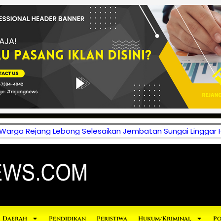
 Warga Rejang Lebong Selesaikan Jembatan Sungai Linggar 
Daerah
Pendidikan
Peristiwa
Hukum/Kriminal
Po