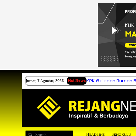
Lewati
ke
konten
KPK Geledah Rumah B.
Jumat, 7 Agustus, 2026
Hot News
Search
Search
Headline
Bengkulu