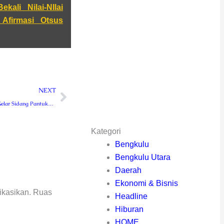
ali Nilai-NIlai
Afirmasi Otsus
Next
NEXT
Kodam Kasuari Gelar Sidang Pantukhir Komcad Panitia Seleksi Kompetensi TA 2023
Kategori
Bengkulu
Bengkulu Utara
Daerah
Ekonomi & Bisnis
ikasikan.
Ruas
Headline
Hiburan
HOME