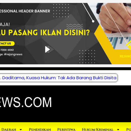
 Daditama, Kuasa Hukum: Tak Ada Barang Bukti Disita
Daerah
Pendidikan
Peristiwa
Hukum/Kriminal
Po