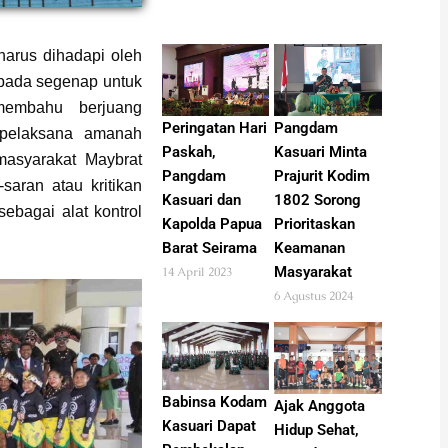
harus dihadapi oleh
pada segenap untuk
membahu berjuang
Peringatan Hari
Pangdam
 pelaksana amanah
Paskah,
Kasuari Minta
masyarakat Maybrat
Pangdam
Prajurit Kodim
saran atau kritikan
Kasuari dan
1802 Sorong
ebagai alat kontrol
Kapolda Papua
Prioritaskan
Barat Seirama
Keamanan
Masyarakat
14 April 2023
6 Agustus 2024
Babinsa Kodam
Ajak Anggota
Kasuari Dapat
Hidup Sehat,