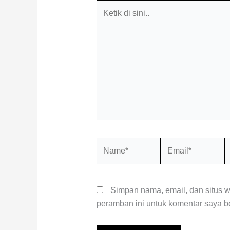
Ketik
di
sini..
Name*
Email*
S
W
Simpan nama, email, dan situs 
peramban ini untuk komentar saya be