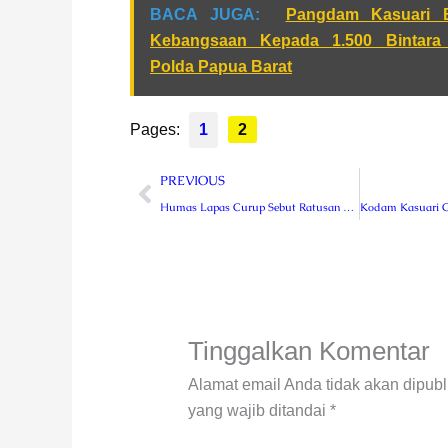
BACA JUGA:
Pangdam Kasuari Bek
Kebangsaan Kepada 1.500 Bintara 
Polda Papua Barat
Pages:
1
2
Prev
PREVIOUS
Humas Lapas Curup Sebut Ratusan Narapidana Terjangkit Ispa Keliru
Tinggalkan Komentar
Alamat email Anda tidak akan dipubl
yang wajib ditandai
*