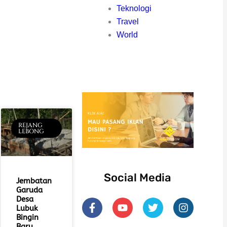
Teknologi
Travel
World
REJANG
LEBONG
Social Media
Jembatan
Garuda
F
Y
T
I
Desa
Lubuk
a
o
w
n
Bingin
c
u
i
s
Baru