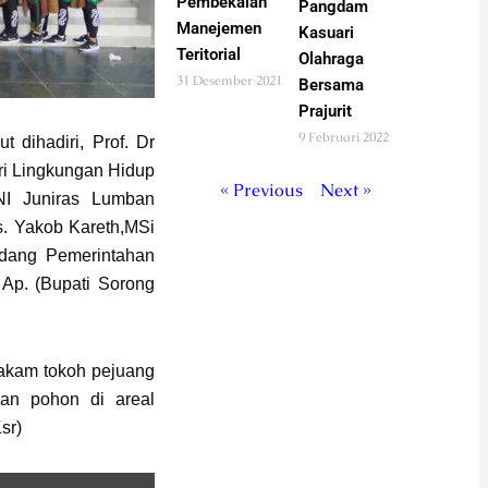
Pembekalan
Pangdam
Manejemen
Kasuari
Teritorial
Olahraga
31 Desember 2021
Bersama
Prajurit
9 Februari 2022
t dihadiri, Prof. Dr
ri Lingkungan Hidup
« Previous
Next »
TNI Juniras Lumban
s. Yakob Kareth,MSi
idang Pemerintahan
 Ap. (Bupati Sorong
makam tokoh pejuang
an pohon di areal
sr)