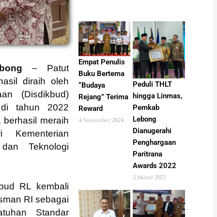
Empat Penulis
bong
– Patut
Buku Bertema
asil diraih oleh
Peduli THLT
“Budaya
an (Disdikbud)
hingga Linmas,
Rejang” Terima
di tahun 2022
Pemkab
Reward
Lebong
 berhasil meraih
4 November 2024
Dianugerahi
i Kementerian
Penghargaan
 dan Teknologi
Paritrana
Awards 2022
2 Maret 2023
ikbud RL kembali
sman RI sebagai
atuhan Standar