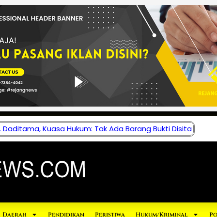
 Daditama, Kuasa Hukum: Tak Ada Barang Bukti Disita
Daerah
Pendidikan
Peristiwa
Hukum/Kriminal
Po