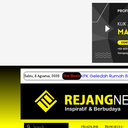
Lewati
ke
konten
KPK Geledah Rumah B.
Sabtu, 8 Agustus, 2026
Hot News
Search
Search
Headline
Bengkulu