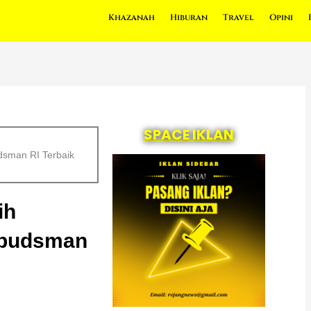
Khazanah
Hiburan
Travel
Opini
SPACE IKLAN
dsman RI Terbaik
ih
mbudsman