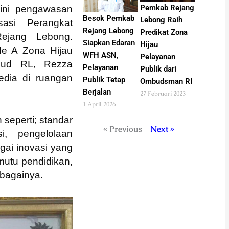
Pemkab Rejang
ini pengawasan
Besok Pemkab
Lebong Raih
sasi Perangkat
Rejang Lebong
Predikat Zona
ejang Lebong.
Siapkan Edaran
Hijau
de A Zona Hijau
WFH ASN,
Pelayanan
isbud RL, Rezza
Pelayanan
Publik dari
edia di ruangan
Publik Tetap
Ombudsman RI
Berjalan
27 Februari 2023
1 April 2026
 seperti; standar
« Previous
Next »
si, pengelolaan
agai inovasi yang
mutu pendidikan,
ebagainya.