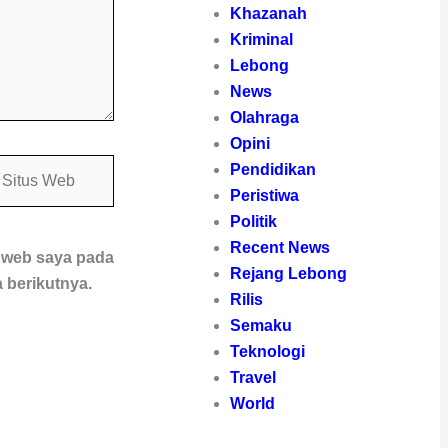
Khazanah
Kriminal
Lebong
News
Olahraga
Opini
itus
Pendidikan
eb
Peristiwa
Politik
Recent News
s web saya pada
Rejang Lebong
 berikutnya.
Rilis
Semaku
Teknologi
Travel
World