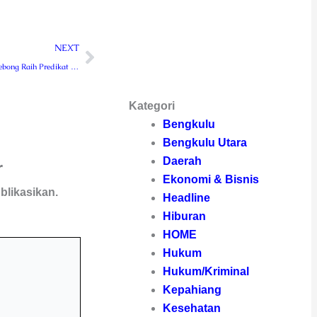
Next
NEXT
Pemkab Rejang Lebong Raih Predikat Zona Hijau Pelayanan Publik dari Ombudsman RI
Kategori
Bengkulu
Bengkulu Utara
Daerah
r
Ekonomi & Bisnis
blikasikan.
Headline
Hiburan
HOME
Hukum
Hukum/Kriminal
Kepahiang
Kesehatan