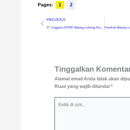
Pages:
1
2
Prev
PREVIOUS
27 Anggota DPRD Rejang Lebong Ikuti Bimtek Pendalaman Tugas Dewan di Jakarta
Tinggalkan Komenta
Alamat email Anda tidak akan dipu
Ruas yang wajib ditandai
*
Ketik
di
sini..