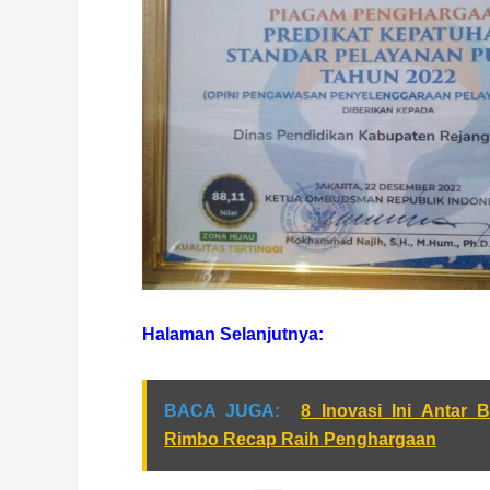
Halaman Selanjutnya:
BACA JUGA:
8 Inovasi Ini Antar 
Rimbo Recap Raih Penghargaan