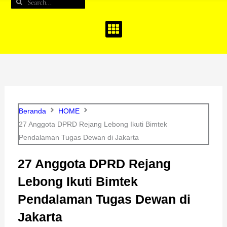
Search
Search
b
a
u
o
g
b
o
r
e
k
a
m
Beranda
HOME
27 Anggota DPRD Rejang Lebong Ikuti Bimtek
Pendalaman Tugas Dewan di Jakarta
27 Anggota DPRD Rejang
Lebong Ikuti Bimtek
Pendalaman Tugas Dewan di
Jakarta