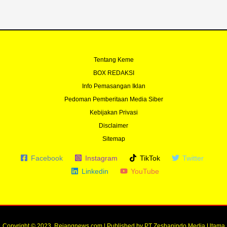
f
Tentang Keme
BOX REDAKSI
Info Pemasangan Iklan
Pedoman Pemberitaan Media Siber
Kebijakan Privasi
Disclaimer
Sitemap
Facebook
Instagram
TikTok
Twitter
Linkedin
YouTube
Copyright © 2023. Rejangnews.com | Published by PT Zeshanindo Media Utama