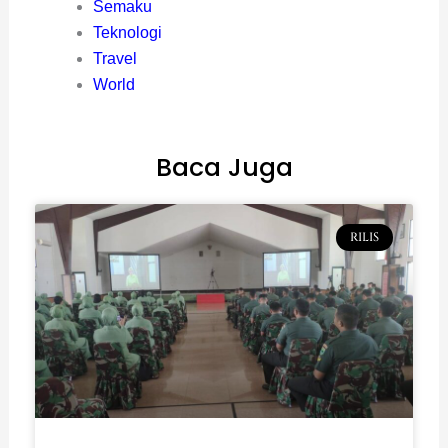
Semaku
Teknologi
Travel
World
Baca Juga
RILIS