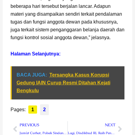
beberapa hari tersebut berjalan lancar. Adapun
materi yang disampaikan sendiri terkait pendalaman
tugas dan fungsi anggota dewan pada khususnya,
juga terkait sistem penganggaran belanja daerah dan
fungsi kontrol sosial anggota dewan,” jelasnya.
Halaman Selanjutnya:
BACA JUGA:
Tersangka Kasus Korupsi
Gedung IAIN Curup Resmi Ditahan Kejati
Bengkulu
Pages:
1
2
Prev
Next
PREVIOUS
NEXT
Jum’at Curhat, Polsek Sindang Dataran Bareng Warga Desa Bengko
Lagi, Disdikbud RL Raih Penghargaan dari Ombudsman RI Terbaik OPD