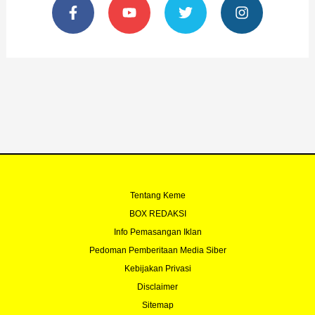
a
o
w
n
c
u
i
s
e
t
t
t
b
u
t
a
o
b
e
g
o
e
r
r
k
a
-
m
f
Tentang Keme
BOX REDAKSI
Info Pemasangan Iklan
Pedoman Pemberitaan Media Siber
Kebijakan Privasi
Disclaimer
Sitemap