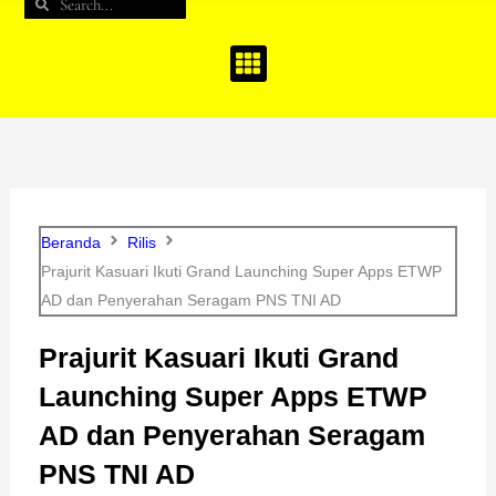
Search
Search
b
a
u
o
g
b
o
r
e
k
a
m
Beranda
Rilis
Prajurit Kasuari Ikuti Grand Launching Super Apps ETWP
AD dan Penyerahan Seragam PNS TNI AD
Prajurit Kasuari Ikuti Grand
Launching Super Apps ETWP
AD dan Penyerahan Seragam
PNS TNI AD