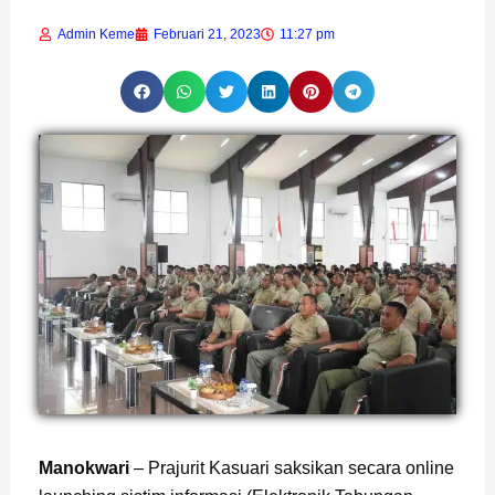
Admin Keme
Februari 21, 2023
11:27 pm
Page
,
Page
Manokwari
– Prajurit Kasuari saksikan secara online