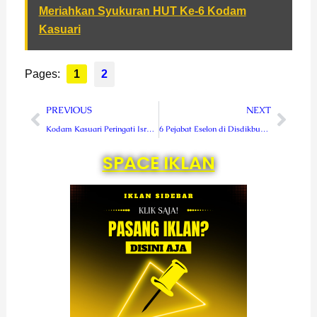
Meriahkan Syukuran HUT Ke-6 Kodam
Kasuari
Pages:
1
2
Prev
Next
PREVIOUS
NEXT
Kodam Kasuari Peringati Isra Miraj 1444 H
6 Pejabat Eselon di Disdikbud RL Gelar Sertijab
SPACE IKLAN