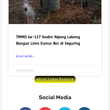
TMMD ke-127 Kodim Rejang Lebong
Bangun Lima Sumur Bor di Seguring
READ MORE »
Admin Keme
Muat Lebih Banyak
Social Media
F
Y
T
I