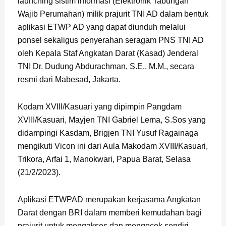
launching sistim informasi (Elektronik Tabungan
Wajib Perumahan) milik prajurit TNI AD dalam bentuk
aplikasi ETWP AD yang dapat diunduh melalui
ponsel sekaligus penyerahan seragam PNS TNI AD
oleh Kepala Staf Angkatan Darat (Kasad) Jenderal
TNI Dr. Dudung Abdurachman, S.E., M.M., secara
resmi dari Mabesad, Jakarta.
Kodam XVIII/Kasuari yang dipimpin Pangdam
XVIII/Kasuari, Mayjen TNI Gabriel Lema, S.Sos yang
didampingi Kasdam, Brigjen TNI Yusuf Ragainaga
mengikuti Vicon ini dari Aula Makodam XVIII/Kasuari,
Trikora, Arfai 1, Manokwari, Papua Barat, Selasa
(21/2/2023).
Aplikasi ETWPAD merupakan kerjasama Angkatan
Darat dengan BRI dalam memberi kemudahan bagi
prajurit untuk mengakses dan mengecek sendiri