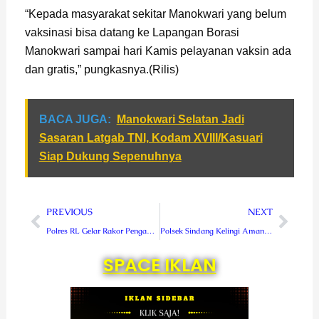
“Kepada masyarakat sekitar Manokwari yang belum
vaksinasi bisa datang ke Lapangan Borasi
Manokwari sampai hari Kamis pelayanan vaksin ada
dan gratis,” pungkasnya.(Rilis)
BACA JUGA:
Manokwari Selatan Jadi
Sasaran Latgab TNI, Kodam XVIII/Kasuari
Siap Dukung Sepenuhnya
Prev
Next
PREVIOUS
NEXT
Polres RL Gelar Rakor Pengamanan Nataru
Polsek Sindang Kelingi Amankan Vaksinasi Door to Door
SPACE IKLAN