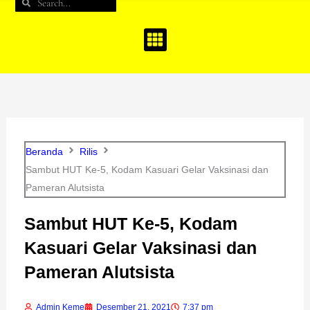
Search
Search
b
a
u
o
g
b
o
r
e
k
a
m
Beranda
Rilis
Sambut HUT Ke-5, Kodam Kasuari Gelar Vaksinasi dan
Pameran Alutsista
Sambut HUT Ke-5, Kodam
Kasuari Gelar Vaksinasi dan
Pameran Alutsista
Admin Keme
Desember 21, 2021
7:37 pm