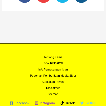
e
t
t
t
b
u
t
a
o
b
e
g
o
e
r
r
k
a
-
m
f
Tentang Keme
BOX REDAKSI
Info Pemasangan Iklan
Pedoman Pemberitaan Media Siber
Kebijakan Privasi
Disclaimer
Sitemap
Facebook
Instagram
TikTok
Twitter