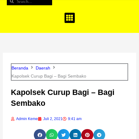
Search
Search
b
a
u
o
g
b
o
r
e
k
a
m
Beranda
Daerah
Kapolsek Curup Bagi – Bagi Sembako
Kapolsek Curup Bagi – Bagi
Sembako
Admin Keme
Juli 2, 2021
9:41 am