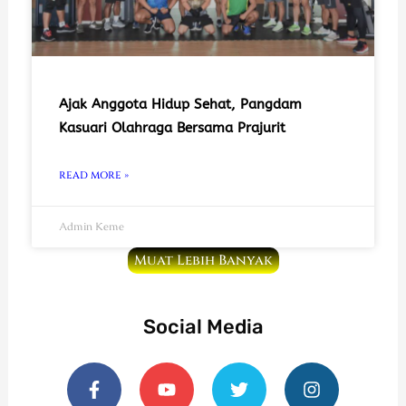
Ajak Anggota Hidup Sehat, Pangdam
Kasuari Olahraga Bersama Prajurit
READ MORE »
Admin Keme
Muat Lebih Banyak
Social Media
F
Y
T
I
a
o
w
n
c
u
i
s