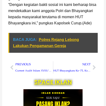
“Dengan kegiatan bakti sosial ini kami berharap bisa
mendekatkan kami anggota Polri dan Bhayangkari
kepada masyarakat terutama di momen HUT
Bhayangkara ini,” pungkas Kapolsek Curup.(Ade)
BACA JUGA:
Polres Rejang Lebong
Lakukan Pengamanan Gereja
Prev
Next
PREVIOUS
NEXT
Current Audit Itdam XVIII/Kasuari TW II Tahun 2021, Proses Pengawasan dan Perbaikan Masalah Satuan
HUT Bhayangkara Ke-75, Kodam XVIII/Kasuari Beri Kejutan Untuk Polda Papua Barat
SPACE IKLAN