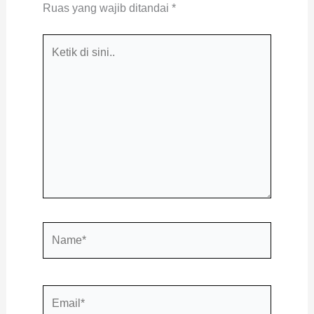
Ruas yang wajib ditandai
*
Ketik
di
sini..
Name*
Email*