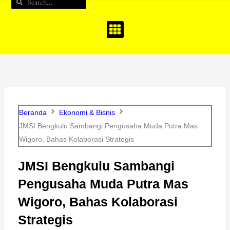
Search
Search
b
a
u
o
g
b
o
r
e
k
a
m
Beranda
Ekonomi & Bisnis
JMSI Bengkulu Sambangi Pengusaha Muda Putra Mas
Wigoro, Bahas Kolaborasi Strategis
JMSI Bengkulu Sambangi
Pengusaha Muda Putra Mas
Wigoro, Bahas Kolaborasi
Strategis