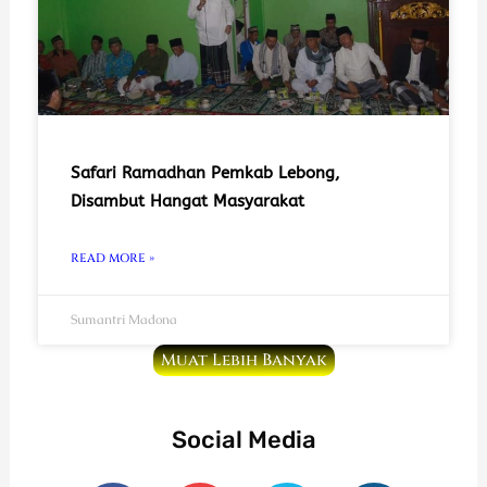
Safari Ramadhan Pemkab Lebong,
Disambut Hangat Masyarakat
READ MORE »
Sumantri Madona
Muat Lebih Banyak
Social Media
F
Y
T
I