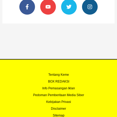
a
o
w
n
c
u
i
s
e
t
t
t
b
u
t
a
o
b
e
g
o
e
r
r
k
a
-
m
f
Tentang Keme
BOX REDAKSI
Info Pemasangan Iklan
Pedoman Pemberitaan Media Siber
Kebijakan Privasi
Disclaimer
Sitemap