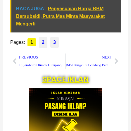
BACA JUGA:
Penyesuaian Harga BBM
Bersubsidi, Putra Mas Minta Masyarakat
Mengerti
Pages:
1
2
3
Prev
Next
PREVIOUS
NEXT
13 Jembatan Rusak Diterjang Banjir Bandang Lebong, Kodim 0409 Bergerak Cepat
JMSI Bengkulu Gandeng Pemda Rejang Lebong, Siap Genjot Promosi Pariwisata
SPACE IKLAN