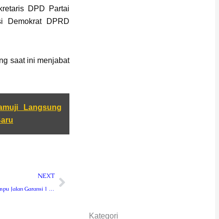
retaris DPD Partai
ksi Demokrat DPRD
ang saat ini menjabat
amuji Langsung
aru
Next
NEXT
Sebanyak 103 Lampu Jalan Garansi 1 Periode Dipasang
Kategori