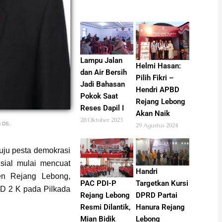
Lampu Jalan
Helmi Hasan:
dan Air Bersih
Pilih Fikri –
Jadi Bahasan
Hendri APBD
Pokok Saat
Rejang Lebong
Reses Dapil I
Akan Naik
28 Oktober 2023
i DS.
29 Agustus 2024
ju pesta demokrasi
sial mulai mencuat
Handri
en Rejang Lebong,
PAC PDI-P
Targetkan Kursi
BD 2 K pada Pilkada
Rejang Lebong
DPRD Partai
Resmi Dilantik,
Hanura Rejang
Mian Bidik
Lebong