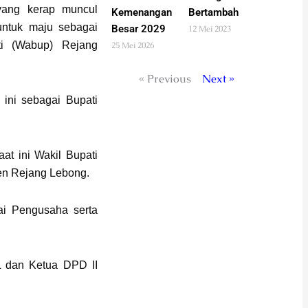
yang kerap muncul
Kemenangan
Bertambah
untuk maju sebagai
Besar 2029
12 Mei 2023
ti (Wabup) Rejang
25 Mei 2026
« Previous
Next »
 ini sebagai Bupati
at ini Wakil Bupati
en Rejang Lebong.
gai Pengusaha serta
 dan Ketua DPD II