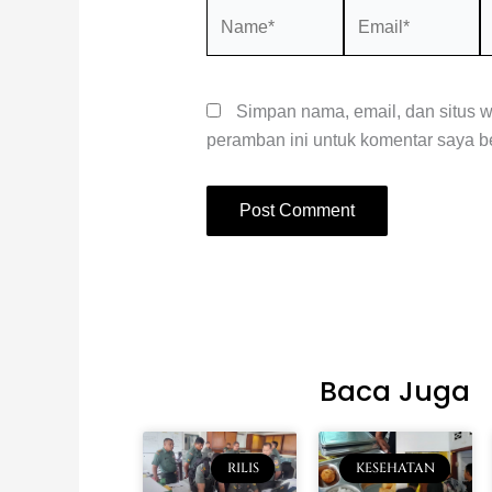
Name*
Email*
S
W
Simpan nama, email, dan situs 
peramban ini untuk komentar saya be
Baca Juga
RILIS
KESEHATAN