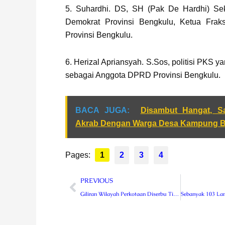
5. Suhardhi. DS, SH (Pak De Hardhi) Sek
Demokrat Provinsi Bengkulu, Ketua Fra
Provinsi Bengkulu.
6. Herizal Apriansyah. S.Sos, politisi PKS y
sebagai Anggota DPRD Provinsi Bengkulu.
BACA JUGA:
Disambut Hangat, S
Akrab Dengan Warga Desa Kampung B
Pages:
1
2
3
4
Prev
PREVIOUS
Giliran Wilayah Perkotaan Diserbu Tim Fogging Putra Mas