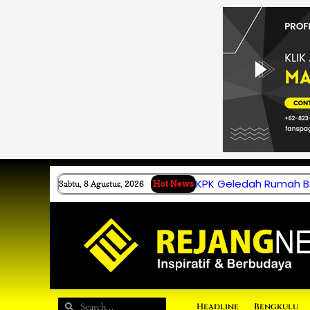
Lewati
ke
konten
KPK Geledah Rumah B.
Sabtu, 8 Agustus, 2026
Hot News
Search
Search
Headline
Bengkulu