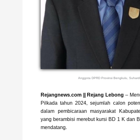
Anggota DPRD Provinsi Bengkulu, Suhard
Page
,
Page
,
Page
,
Page
Rejangnews.com || Rejang Lebong
– Menu
Pilkada tahun 2024, sejumlah calon poten
dalam pembicaraan masyarakat Kabupat
yang berambisi merebut kursi BD 1 K dan 
mendatang.