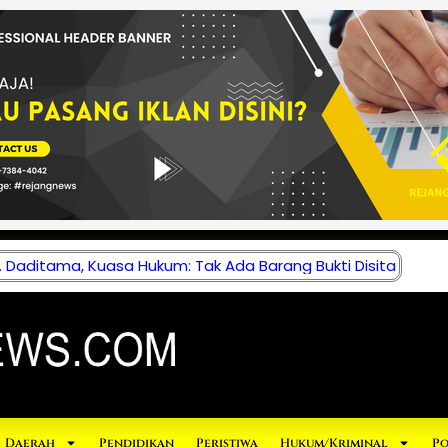
 Daditama, Kuasa Hukum: Tak Ada Barang Bukti Disita
Daerah
Pendidikan
Peristiwa
Hukum/Kriminal
Po