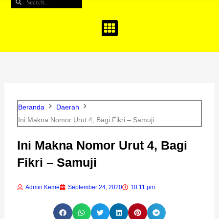
Search
Search
b
a
u
o
g
b
o
r
e
k
a
m
Beranda
Daerah
Ini Makna Nomor Urut 4, Bagi Fikri – Samuji
Ini Makna Nomor Urut 4, Bagi
Fikri – Samuji
Admin Keme
September 24, 2020
10:11 pm