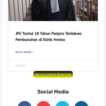
JPU Tuntut 18 Tahun Penjara Terdakwa
Pembunuhan di Klinik Annisa
READ MORE »
Redaksi
Muat Lebih Banyak
Social Media
F
Y
T
I