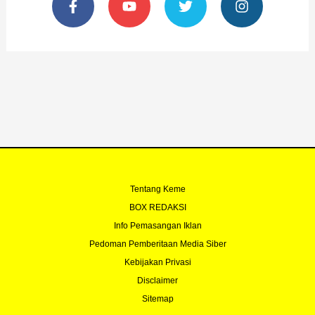
a
o
w
n
c
u
i
s
e
t
t
t
b
u
t
a
o
b
e
g
o
e
r
r
k
a
-
m
f
Tentang Keme
BOX REDAKSI
Info Pemasangan Iklan
Pedoman Pemberitaan Media Siber
Kebijakan Privasi
Disclaimer
Sitemap