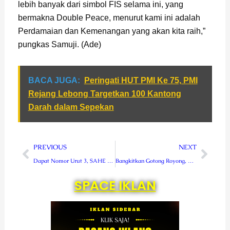
lebih banyak dari simbol FIS selama ini, yang
bermakna Double Peace, menurut kami ini adalah
Perdamaian dan Kemenangan yang akan kita raih,”
pungkas Samuji. (Ade)
BACA JUGA:
Peringati HUT PMI Ke 75, PMI
Rejang Lebong Targetkan 100 Kantong
Darah dalam Sepekan
Prev
Next
PREVIOUS
NEXT
Dapat Nomor Urut 3, SAHE Optimis Raup Suara Mayoritas Kaum Milenial
Bangkitkan Gotong Royong, Kodim 0409 Rejang Lebong Laksanakan TMMD Ke 109 di Kabupaten Lebong
SPACE IKLAN