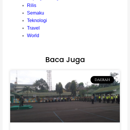
Rilis
Semaku
Teknologi
Travel
World
Baca Juga
DAERAH