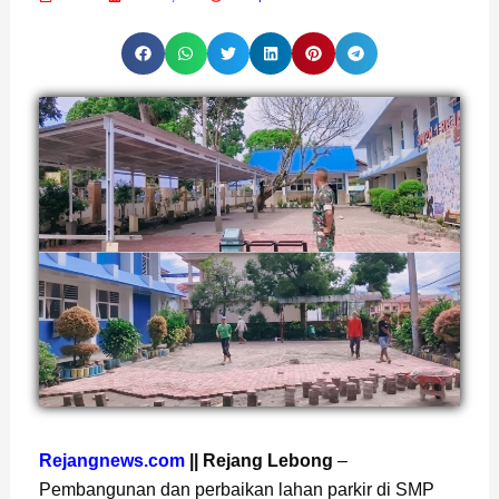
Page
,
Page
,
Page
Rejangnews.com
|| Rejang Lebong
–
Pembangunan dan perbaikan lahan parkir di SMP