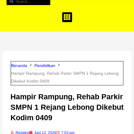
Search
Search
b
a
u
o
g
b
o
r
e
k
a
m
Beranda
Pendidikan
Hampir Rampung, Rehab Parkir SMPN 1 Rejang Lebong
Dikebut Kodim 0409
Hampir Rampung, Rehab Parkir
SMPN 1 Rejang Lebong Dikebut
Kodim 0409
Redaksi
Juni 12, 2026
7:03 pm