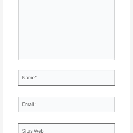
di
sini..
Name*
Email*
Situs