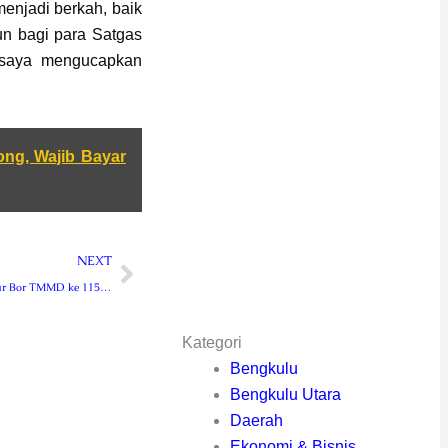
enjadi berkah, baik
n bagi para Satgas
 saya mengucapkan
ong, Wajib Bayar
Next
NEXT
Pembuatan Sumur Bor TMMD ke 115 Kodim 0409/RL Rampung
Kategori
Bengkulu
Bengkulu Utara
Daerah
Ekonomi & Bisnis