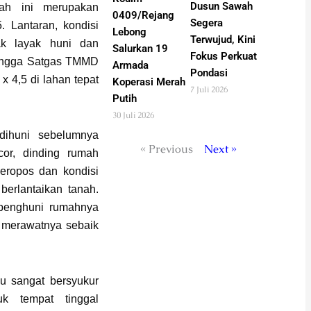
Dusun Sawah
mah ini merupakan
0409/Rejang
Segera
 Lantaran, kondisi
Lebong
Terwujud, Kini
dak layak huni dan
Salurkan 19
Fokus Perkuat
ehingga Satgas TMMD
Armada
Pondasi
 4,5 di lahan tepat
Koperasi Merah
7 Juli 2026
Putih
30 Juli 2026
 dihuni sebelumnya
« Previous
Next »
cor, dinding rumah
eropos dan kondisi
berlantaikan tanah.
 penghuni rumahnya
merawatnya sebaik
u sangat bersyukur
k tempat tinggal