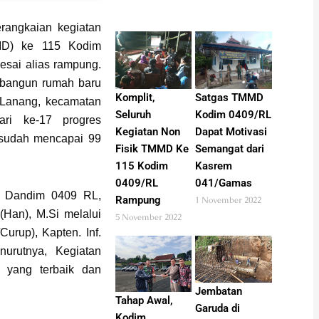
angkaian kegiatan
D) ke 115 Kodim
esai alias rampung.
 bangun rumah baru
Komplit,
Satgas TMMD
r Lanang, kecamatan
Seluruh
Kodim 0409/RL
ari ke-17 progres
Kegiatan Non
Dapat Motivasi
 sudah mencapai 99
Fisik TMMD Ke
Semangat dari
115 Kodim
Kasrem
0409/RL
041/Gamas
, Dandim 0409 RL,
Rampung
1 November 2022
(Han), M.Si melalui
5 November 2022
rup), Kapten. Inf.
nurutnya, Kegiatan
 yang terbaik dan
Jembatan
Tahap Awal,
Garuda di
Kodim