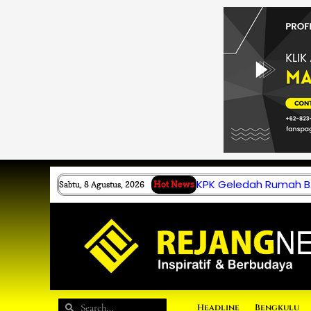
Lewati
ke
konten
KPK Geledah Rumah B.
Sabtu, 8 Agustus, 2026
Hot News
Search
Search
Headline
Bengkulu