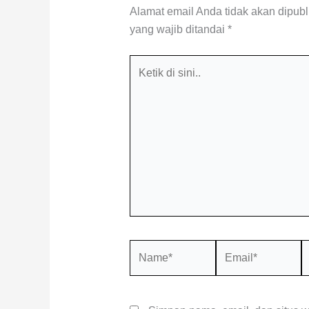
Alamat email Anda tidak akan dipubl
yang wajib ditandai
*
Ketik
di
sini..
Name*
Email*
S
W