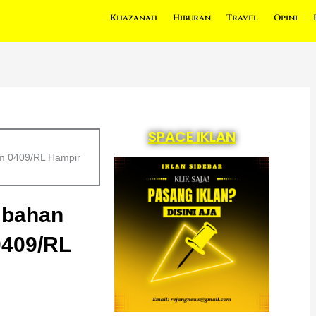
Khazanah
Hiburan
Travel
Opini
SPACE IKLAN
 0409/RL Hampir
mbahan
409/RL