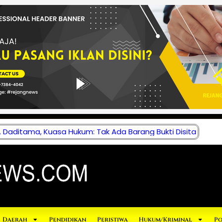
 Daditama, Kuasa Hukum: Tak Ada Barang Bukti Disita
Daerah
Pendidikan
Peristiwa
Hukum/Kriminal
Po