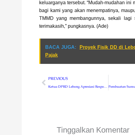
keluarganya tersebut. “Mudah-mudahan ini m
bagi kami yang akan menempatinya, maupu
TMMD yang membangunnya, sekali lagi
terimakasih,” pungkasnya. (Ade)
BACA JUGA:
Proyek Fisik DD di Leb
Pajak
Prev
PREVIOUS
Ketua DPRD Lebong Apresiasi Respon Cepat Dinas PUPR-Hub Tangani Dampak Banjir
Tinggalkan Komentar