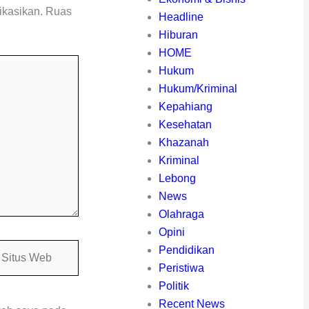
ikasikan.
Ruas
Headline
Hiburan
HOME
Hukum
Hukum/Kriminal
Kepahiang
Kesehatan
Khazanah
Kriminal
Lebong
News
Olahraga
Opini
itus
Pendidikan
eb
Peristiwa
Politik
Recent News