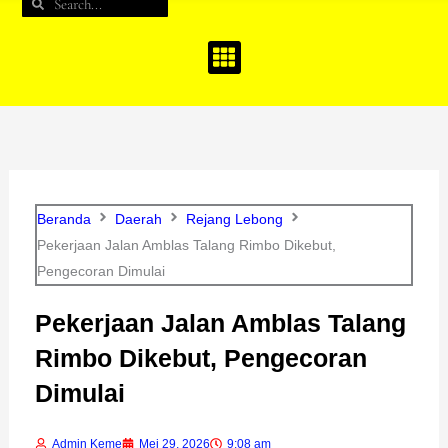
Search
Search
b
a
u
o
g
b
o
r
e
k
a
m
Beranda
Daerah
Rejang Lebong
Pekerjaan Jalan Amblas Talang Rimbo Dikebut,
Pengecoran Dimulai
Pekerjaan Jalan Amblas Talang
Rimbo Dikebut, Pengecoran
Dimulai
Admin Keme
Mei 29, 2026
9:08 am