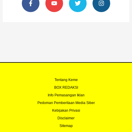
a
o
w
n
c
u
i
s
e
t
t
t
b
u
t
a
o
b
e
g
o
e
r
r
k
a
-
m
f
Tentang Keme
BOX REDAKSI
Info Pemasangan Iklan
Pedoman Pemberitaan Media Siber
Kebijakan Privasi
Disclaimer
Sitemap