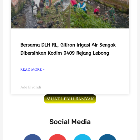
Bersama DLH RL, Giliran Irigasi Air Sengak
Dibersihkan Kodim 0409 Rejang Lebong
READ MORE »
Ade Elvandi
Muat Lebih Banyak
Social Media
F
Y
T
I