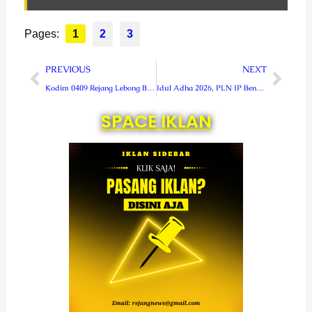
Pages:
1
2
3
Prev
Next
PREVIOUS
NEXT
Kodim 0409 Rejang Lebong Bangun Sumur Bor di Kepahiang, Ini Lokasinya
Idul Adha 2026, PLN IP Bengkulu Salurkan 1.650 Paket Daging Kurban
SPACE IKLAN