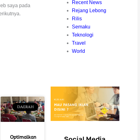
Recent News
web saya pada
Rejang Lebong
rikutnya.
Rilis
Semaku
Teknologi
Travel
World
DAERAH
Optimalkan
Social Media