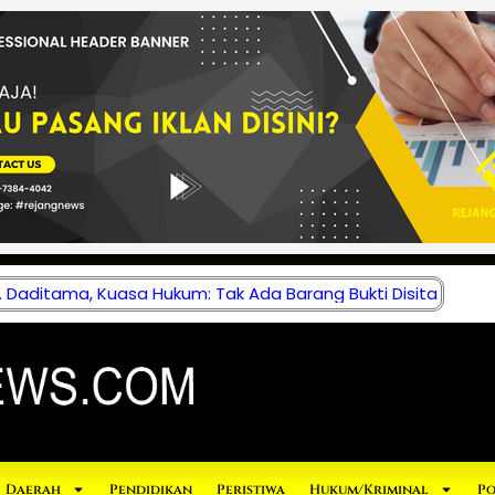
 Daditama, Kuasa Hukum: Tak Ada Barang Bukti Disita
Daerah
Pendidikan
Peristiwa
Hukum/Kriminal
Po