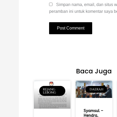
Simpan nama, email, dan situs 
peramban ini untuk komentar saya be
Baca Juga
REJANG
DAERAH
LEBONG
Syamsul –
Hendra,