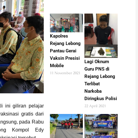
Kapolres
Rejang Lebong
Pantau Gerai
Vaksin Presisi
Lagi Oknum
Mobile
Guru PNS di
11 November 2021
Rejang Lebong
Terlibat
Narkoba
Diringkus Polisi
 ini giliran pelajar
22 April 2021
sinasi gratis dari
langsung, pada Rabu
ebong Kompol Edy
ksinasi tersebut.