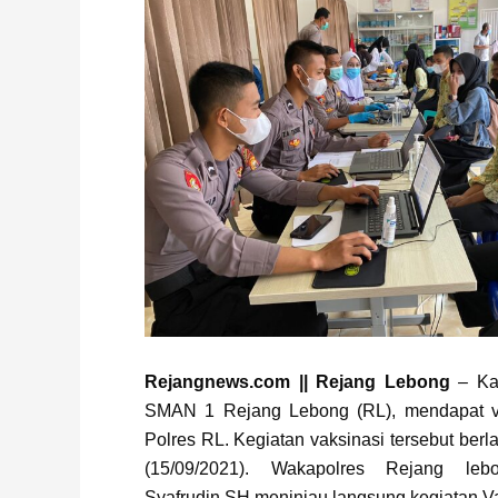
Rejangnews.com || Rejang Lebong
– Kali
SMAN 1 Rejang Lebong (RL), mendapat vak
Polres RL. Kegiatan vaksinasi tersebut ber
(15/09/2021). Wakapolres Rejang l
Syafrudin,SH meninjau langsung kegiatan Va