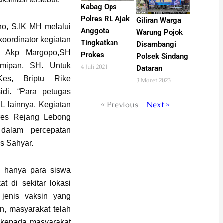
Kabag Ops
Polres RL Ajak
Giliran Warga
o, S.IK MH melalui
Anggota
Warung Pojok
koordinator kegiatan
Tingkatkan
Disambangi
L Akp Margopo,SH
Prokes
Polsek Sindang
umipan, SH. Untuk
4 Juli 2021
Dataran
Kes, Briptu Rike
3 Maret 2023
di. “Para petugas
« Previous
Next »
RL lainnya. Kegiatan
lres Rejang Lebong
dalam percepatan
as Sahyar.
k hanya para siswa
 di sekitar lokasi
 jenis vaksin yang
n, masyarakat telah
 kepada masyarakat