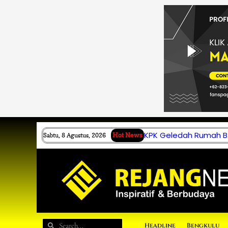
Lewati
ke
konten
KPK Geledah Rumah B.
Sabtu, 8 Agustus, 2026
Hot News
Search
Search
Headline
Bengkulu