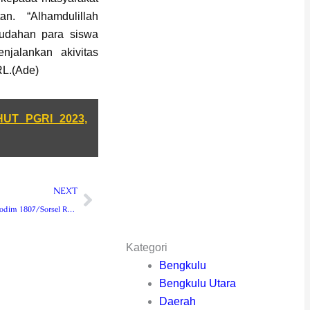
n. “Alhamdulillah
mudahan para siswa
jalankan akivitas
RL.(Ade)
HUT PGRI 2023,
Next
NEXT
TMMD Ke-112 Kodim 1807/Sorsel Resmi Dibuka
Kategori
Bengkulu
Bengkulu Utara
Daerah