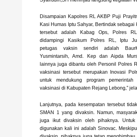
Disampaian Kapolres RL AKBP Puji Prayitn
Kasi Humas Iptu Sahyar, Bertindak sebagai 
tersebut adalah Kabag Ops, Polres R
didampingi Kasikum Polres RL, Iptu J
petugas vaksin sendiri adalah Baur
Yusmintarsih, Amd. Kep dan Aipda Mursi
lainnya juga dibantu oleh Personil Polres 
vaksinasi tersebut merupakan Inovasi Po
untuk mendukung program pemerintah 
vaksinasi di Kabupaten Rejang Lebong,” jel
Lanjutnya, pada kesempatan tersebut tida
SMAN 1 yang divaksin. Namun, masyarakat
juga ikut divaksin oleh pihaknya. Untuk
digunakan kali ini adalah Sinovac. Meskipu
divaksin, pihaknya juga tetap menghimbau