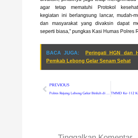
agar tetap mematuhi Protokol kesehata
kegiatan ini berlangsung lancar, mudah-
dan masyarakat yang divaksin dapat men
seperti biasa,” pungkas Kasi Humas Polres 
BACA JUGA:
Peringati HGN dan 
Pemkab Lebong Gelar Senam Sehat
Prev
PREVIOUS
Polres Rejang Lebong Gelar Binluh di SMKN 3 Rejang Lebong
Tinggalkan Komentar