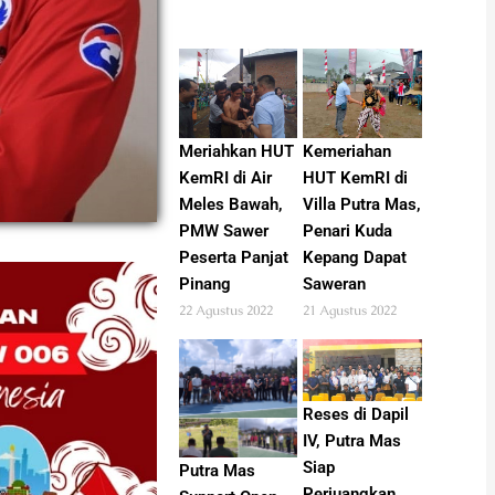
Meriahkan HUT
Kemeriahan
KemRI di Air
HUT KemRI di
Meles Bawah,
Villa Putra Mas,
PMW Sawer
Penari Kuda
Peserta Panjat
Kepang Dapat
Pinang
Saweran
22 Agustus 2022
21 Agustus 2022
Reses di Dapil
IV, Putra Mas
Siap
Putra Mas
Perjuangkan