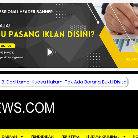
B. Daditama, Kuasa Hukum: Tak Ada Barang Bukti Disita
Daerah
Pendidikan
Peristiwa
Hukum/Kriminal
Po