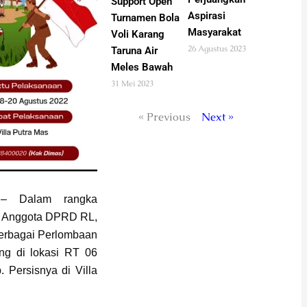
Support Open
Aspirasi
Turnamen Bola
Masyarakat
Voli Karang
26 Agustus 2023
Taruna Air
Meles Bawah
31 Mei 2023
« Previous
Next »
 Dalam rangka
u Anggota DPRD RL,
erbagai Perlombaan
ung di lokasi RT 06
 Persisnya di Villa