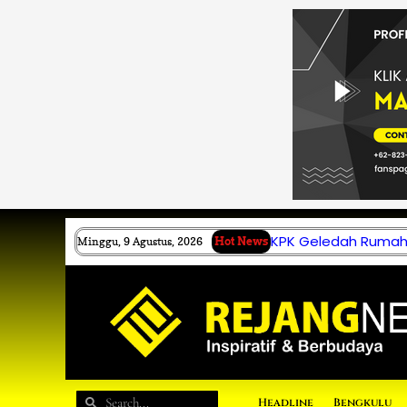
Lewati
ke
konten
KPK Geledah Rumah 
Minggu, 9 Agustus, 2026
Hot News
Search
Search
Headline
Bengkulu