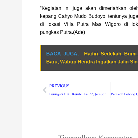
“Kegiatan ini juga akan dimeriahkan ol
kepang Cahyo Mudo Budoyo, tentunya juga
di lokasi Villa Putra Mas Wigoro di lok
pungkas Putra.(Ade)
BACA JUGA:
Hadiri Sedekah Bum
Baru, Wabup Hendra Ingatkan Jalin Sin
Prev
PREVIOUS
Peringati HUT KemRI Ke-77, Jemaat GKII Curup Gelar Upacara dan Ibadah Padang