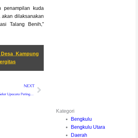
eh penampilan kuda
 akan dilaksanakan
asi Talang Benih,”
i Desa Kampung
ergitas
Next
NEXT
Pemkab Lebong Gelar Upacara Peringatan HUT KemRI Ke 77
Kategori
Bengkulu
Bengkulu Utara
Daerah