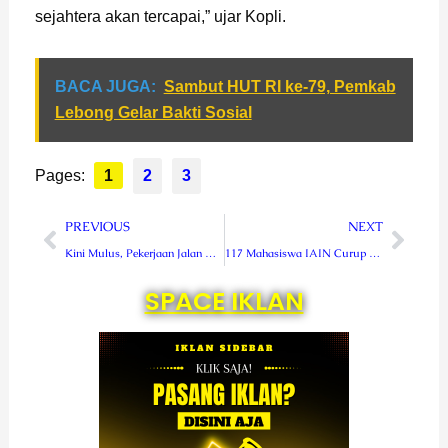
sejahtera akan tercapai,” ujar Kopli.
BACA JUGA:
Sambut HUT RI ke-79, Pemkab
Lebong Gelar Bakti Sosial
Pages:
1
2
3
Prev
Next
PREVIOUS
NEXT
Kini Mulus, Pekerjaan Jalan Kartini Rampung
117 Mahasiswa IAIN Curup Gabung Perkaderan LK 1 HMI
SPACE IKLAN