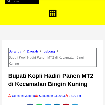
Search
Search
b
a
u
o
g
b
o
r
e
k
a
m
Beranda
Daerah
Lebong
Bupati Kopli Hadiri Panen MT2 di Kecamatan Bingin
Kuning
Bupati Kopli Hadiri Panen MT2
di Kecamatan Bingin Kuning
Sumantri Madona
September 23, 2023
12:00 pm