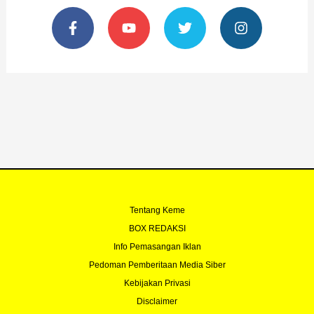
F
Y
T
I
a
o
w
n
c
u
i
s
e
t
t
t
b
u
t
a
o
b
e
g
o
e
r
r
k
a
-
m
f
Tentang Keme
BOX REDAKSI
Info Pemasangan Iklan
Pedoman Pemberitaan Media Siber
Kebijakan Privasi
Disclaimer