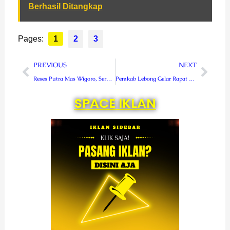
Berhasil Ditangkap
Pages:
1
2
3
Prev
Next
PREVIOUS
NEXT
Reses Putra Mas Wigoro, Serap Aspirasi Warga Dapil IV
Pemkab Lebong Gelar Rapat Persiapan HUT Kabupaten Lebong Ke-20
SPACE IKLAN