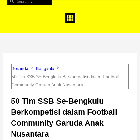
Search
Search
b
a
u
o
g
b
o
r
e
k
a
m
Beranda
Bengkulu
50 Tim SSB Se-Bengkulu Berkompetisi dalam Football
Community Garuda Anak Nusantara
50 Tim SSB Se-Bengkulu
Berkompetisi dalam Football
Community Garuda Anak
Nusantara