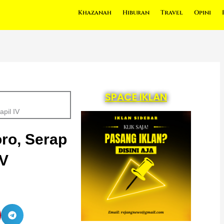
Khazanah
Hiburan
Travel
Opini
SPACE IKLAN
pil IV
ro, Serap
IV