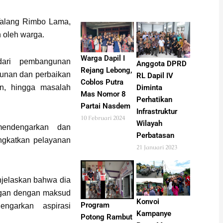
Talang Rimbo Lama,
 oleh warga.
Warga Dapil I
dari pembangunan
Anggota DPRD
Rejang Lebong,
ngunan dan perbaikan
RL Dapil IV
Coblos Putra
Diminta
n, hingga masalah
Mas Nomor 8
Perhatikan
Partai Nasdem
Infrastruktur
10 Februari 2024
Wilayah
endengarkan dan
Perbatasan
ingkatkan pelayanan
21 Januari 2023
jelaskan bahwa dia
ngan dengan maksud
Konvoi
Program
ngarkan aspirasi
Kampanye
Potong Rambut