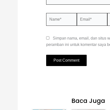
Name*
Email*
S
W
Simpan nama, email, dan situs 
peramban ini untuk komentar saya be
Baca Juga