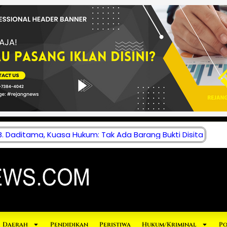
 Daditama, Kuasa Hukum: Tak Ada Barang Bukti Disita
Daerah
Pendidikan
Peristiwa
Hukum/Kriminal
Po