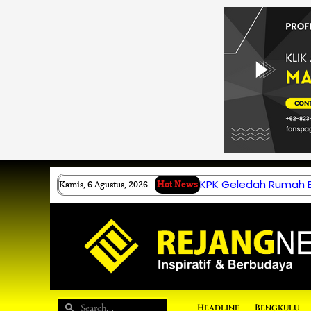
Lewati
ke
konten
KPK Geledah Rumah B.
Kamis, 6 Agustus, 2026
Hot News
Search
Search
Headline
Bengkulu