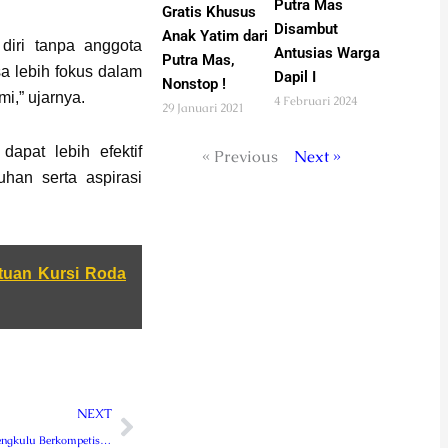
Putra Mas
Gratis Khusus
Disambut
Anak Yatim dari
diri tanpa anggota
Antusias Warga
Putra Mas,
a lebih fokus dalam
Dapil I
Nonstop !
i,” ujarnya.
4 Februari 2024
29 Januari 2021
dapat lebih efektif
« Previous
Next »
an serta aspirasi
tuan Kursi Roda
Next
NEXT
50 Tim SSB Se-Bengkulu Berkompetisi dalam Football Community Garuda Anak Nusantara