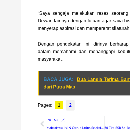
“Saya sengaja melakukan reses seorang 
Dewan lainnya dengan tujuan agar saya bis
menyerap aspirasi dan mempererat silaturahm
Dengan pendekatan ini, dirinya berharap 
dalam memahami dan menanggapi kebutuh
masyarakat.
BACA JUGA:
Dua Lansia Terima Ban
dari Putra Mas
Pages:
1
2
Prev
PREVIOUS
Mahasiswa IAIN Curup Lulus Seleksi Pemilihan Pemuda Berprestasi Sumatera Selatan