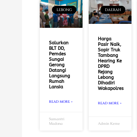
LEBONG
DAERAH
Harga
Salurkan
Pasir Naik,
BLT DD,
Sopir Truk
Pemdes
Tambang
Sungai
Hearing Ke
Gerong
DPRD
Datangi
Rejang
Langsung
Lebong
Rumah
Dihadiri
Lansia
Wakapolres
READ MORE »
READ MORE »
Sumantri
Madona
Admin Keme