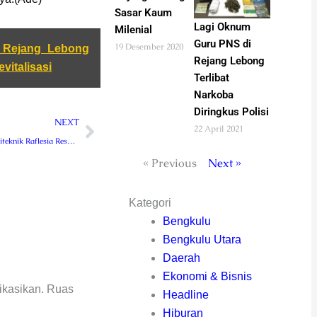
Sasar Kaum
Lagi Oknum
Milenial
Guru PNS di
19 Desember 2020
 Rejang Lebong
Rejang Lebong
vitalisasi
Terlibat
Narkoba
Diringkus Polisi
Next
NEXT
22 April 2021
Direktur Baru Politeknik Raflesia Resmi Dilantik Bupati Rejang Lebong
« Previous
Next »
Kategori
Bengkulu
Bengkulu Utara
Daerah
Ekonomi & Bisnis
ikasikan.
Ruas
Headline
Hiburan