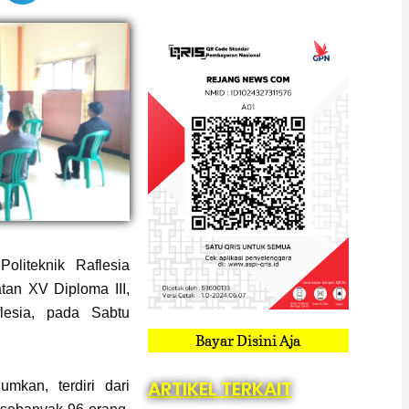
oliteknik Raflesia
an XV Diploma III,
lesia, pada Sabtu
Bayar Disini Aja
ARTIKEL TERKAIT
mkan, terdiri dari