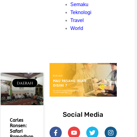
Semaku
Teknologi
Travel
World
DAERAH
Social Media
Carles
Ronsen:
F
Y
T
I
Safari
a
o
w
n
Ramadhan