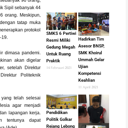
 sebanyak 96 orang,
ik Sipil sebanyak 44
6 orang. Meskipun,
 dengan tatap muka
menerapkan protokol
SMKS 6 Pertiwi
-19.
Hadirkan Tim
Resmi Miliki
Asesor BNSP,
Gedung Megah
SMK Khoirul
hir dimasa pandemi.
Untuk Ruang
Ummah Gelar
inan akan digelar
Praktik
Ujian
, setelah Direktur
14 Februari 2021
Kompetensi
Direktur Politeknik
Keahlian
11 April 2021
yang telah selesai
lesia agar menjadi
Pendidikan
dan lapangan kerja.
Politik Golkar
n tentunya dapat
Rejang Lebong
ya.(Ade)