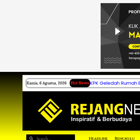
Lewati
ke
konten
KPK Geledah Rumah B.
Kamis, 6 Agustus, 2026
Hot News
Search
Search
Headline
Bengkulu