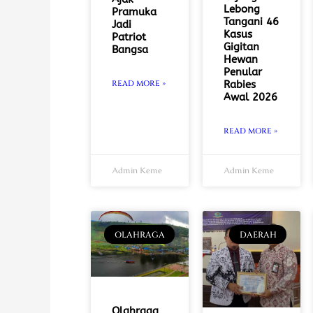
Lebong
Pramuka
Tangani 46
Jadi
Kasus
Patriot
Gigitan
Bangsa
Hewan
Penular
READ MORE »
Rabies
Awal 2026
READ MORE »
Admin Keme
Admin Keme
OLAHRAGA
DAERAH
Olahraga