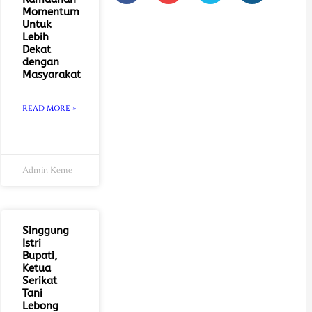
c
u
i
s
Momentum
e
t
t
t
Untuk
b
u
t
a
Lebih
o
b
e
g
Dekat
o
e
r
r
dengan
Masyarakat
k
a
-
m
f
READ MORE »
Admin Keme
Singgung
Istri
Bupati,
Ketua
Serikat
Tani
Lebong