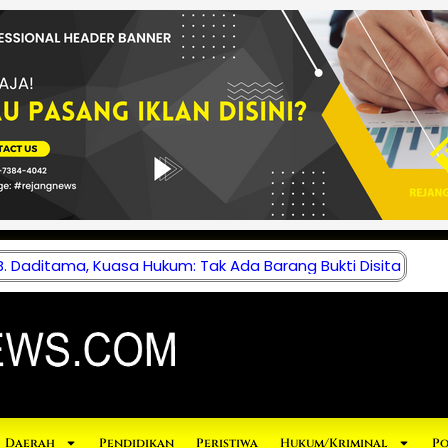
 Daditama, Kuasa Hukum: Tak Ada Barang Bukti Disita
Daerah
Pendidikan
Peristiwa
Hukum/Kriminal
Po