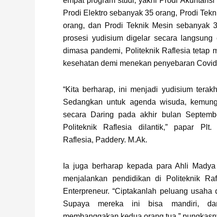
empat program studi, yakni Prodi Akuntansi
Prodi Elektro sebanyak 35 orang, Prodi Tekn
orang, dan Prodi Teknik Mesin sebanyak 3
prosesi yudisium digelar secara langsung
dimasa pandemi, Politeknik Raflesia tetap 
kesehatan demi menekan penyebaran Covid
“Kita berharap, ini menjadi yudisium terak
Sedangkan untuk agenda wisuda, kemungk
secara Daring pada akhir bulan September
Politeknik Raflesia dilantik,” papar Plt. 
Raflesia, Paddery. M.Ak.
Ia juga berharap kepada para Ahli Madya 
menjalankan pendidikan di Politeknik Raf
Enterpreneur. “Ciptakanlah peluang usaha 
Supaya mereka ini bisa mandiri, da
membanggakan kedua orang tua,” pungkasn