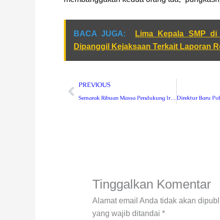
BACA JUGA:
Lima Kepala SMP di
Dipanggil Kejaksaan Terkait Laporan Re
Prev
PREVIOUS
Semarak Ribuan Massa Pendukung Iringi Ujang – Daus Daftar di KPU Kepahiang
Tinggalkan Komentar
Alamat email Anda tidak akan dipubl
yang wajib ditandai
*