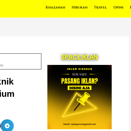
Khazanah
Hiburan
Travel
Opini
SPACE IKLAN
um
knik
sium