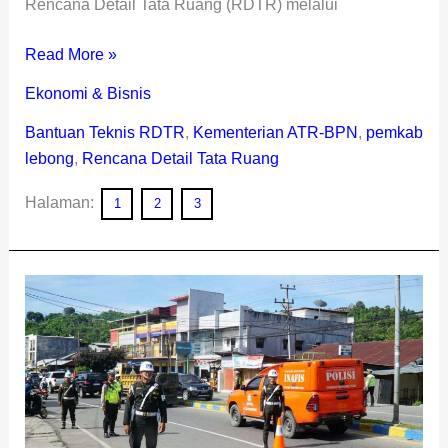
Rencana Detail Tata Ruang (RDTR) melalui
Read More »
Ekonomi & Bisnis
Bantuan Teknis RDTR
,
Kementerian ATR-BPN
,
pemkab
lebong
,
Rencana Detail Tata Ruang
Halaman:
1
2
3
Personil
TNI
Dirazia
Pomdam
Kasuari
dan
Satlantas