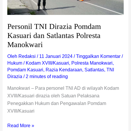
Polresta
Manokwari
Personil TNI Dirazia Pomdam
Kasuari dan Satlantas Polresta
Manokwari
Oleh
Redaksi
/
11 Januari 2024
/
Tinggalkan Komentar
/
Hukum
/
Kodam XVIII/Kasuari
,
Polresta Manokwari
,
Pomdam Kasuari
,
Razia Kendaraan
,
Satlantas
,
TNI
Dirazia
/
2 minutes of reading
Manokwari – Para personel TNI AD di wilayah Kodam
XVIII/Kasuari dirazia oleh Satuan Pelaksana
Penegakkan Hukum dan Pengawalan Pomdam
XVIII/Kasuari
Read More »