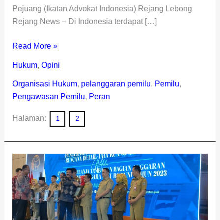
Pejuang (Ikatan Advokat Indonesia) Rejang Lebong
Rejang News – Di Indonesia terdapat […]
Read More »
Hukum
,
Opini
Organisasi Hukum
,
pelanggaran pemilu
,
Pemilu
,
Pengawasan Pemilu
,
Peran
Halaman:
1
2
Pemkab
Lebong
Terima
Bantuan
Teknis