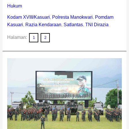
Hukum
Kodam XVIII/Kasuari
,
Polresta Manokwari
,
Pomdam
Kasuari
,
Razia Kendaraan
,
Satlantas
,
TNI Dirazia
Halaman:
1
2
Apel
Kesiapsiagaan
Kodam
Kasuari,
Pangdam
Tekankan
Ini
!