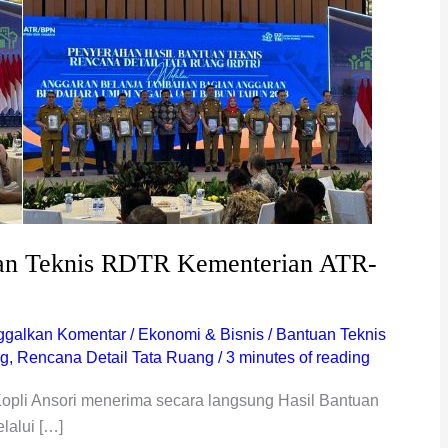
an Teknis RDTR Kementerian ATR-
ggalkan Komentar
/
Ekonomi & Bisnis
/
Bantuan Teknis
ng
,
Rencana Detail Tata Ruang
/
3 minutes of reading
opli Ansori menerima secara langsung Hasil Bantuan
lalui […]