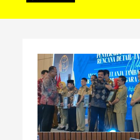
Pemkab
Lebong
Terima
Bantuan
Teknis
RDTR
Kementerian
ATR-
BPN