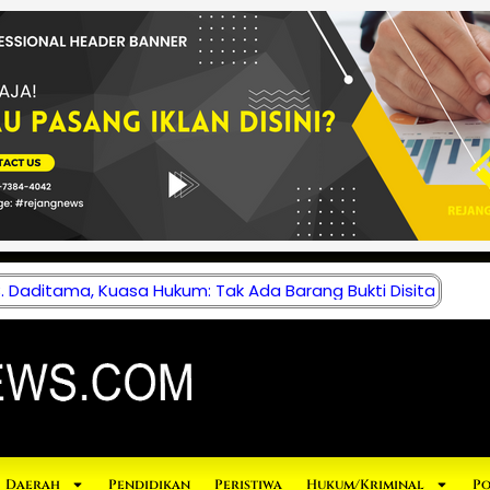
 Daditama, Kuasa Hukum: Tak Ada Barang Bukti Disita
Daerah
Pendidikan
Peristiwa
Hukum/Kriminal
Po