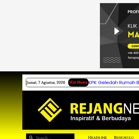
Lewati
ke
konten
KPK Geledah Rumah B.
Jumat, 7 Agustus, 2026
Hot News
Search
Search
Headline
Bengkulu