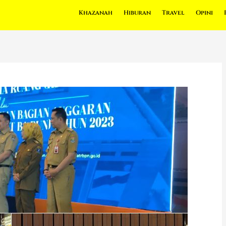
Khazanah
Hiburan
Travel
Opini