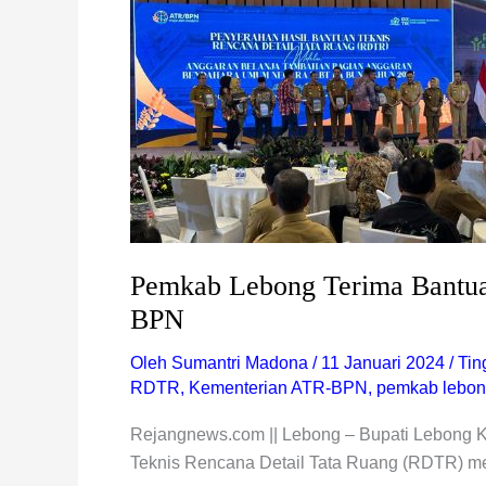
Pemkab Lebong Terima Bantu
BPN
Oleh
Sumantri Madona
/
11 Januari 2024
/
Tin
RDTR
,
Kementerian ATR-BPN
,
pemkab lebo
Rejangnews.com || Lebong – Bupati Lebong K
Teknis Rencana Detail Tata Ruang (RDTR) me