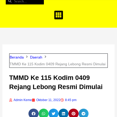
Search
Search
b
a
u
o
g
b
o
r
e
k
a
m
Beranda
Daerah
TMMD Ke 115 Kodim 0409 Rejang Lebong Resmi Dimulai
TMMD Ke 115 Kodim 0409
Rejang Lebong Resmi Dimulai
Admin Keme
Oktober 11, 2022
8:45 pm