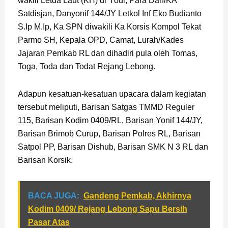
wakili Letda Laut (KH) dr Yodi, Para Dan/KA
Satdisjan, Danyonif 144/JY Letkol Inf Eko Budianto
S.Ip M.Ip, Ka SPN diwakili Ka Korsis Kompol Tekat
Parmo SH, Kepala OPD, Camat, Lurah/Kades
Jajaran Pemkab RL dan dihadiri pula oleh Tomas,
Toga, Toda dan Todat Rejang Lebong.
Adapun kesatuan-kesatuan upacara dalam kegiatan
tersebut meliputi, Barisan Satgas TMMD Reguler
115, Barisan Kodim 0409/RL, Barisan Yonif 144/JY,
Barisan Brimob Curup, Barisan Polres RL, Barisan
Satpol PP, Barisan Dishub, Barisan SMK N 3 RL dan
Barisan Korsik.
BACA JUGA:
Gandeng Pemkab, Akhirnya
Kodim 0409/ Rejang Lebong Sapu Bersih
Pasar Atas