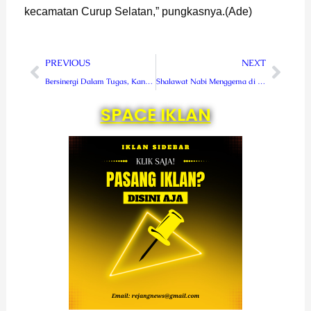
kecamatan Curup Selatan,” pungkasnya.(Ade)
Prev
Next
PREVIOUS
NEXT
Bersinergi Dalam Tugas, Kanwil DJPb PB Temui Pangdam Kasuari
Shalawat Nabi Menggema di Lapas Kelas IIA Curup
SPACE IKLAN