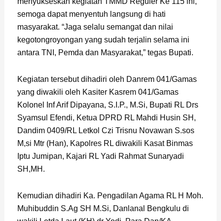
menyukseskan kegiatan TMMD Reguler Ke 115 ini,
semoga dapat menyentuh langsung di hati
masyarakat. “Jaga selalu semangat dan nilai
kegotongroyongan yang sudah terjalin selama ini
antara TNI, Pemda dan Masyarakat,” tegas Bupati.
Kegiatan tersebut dihadiri oleh Danrem 041/Gamas
yang diwakili oleh Kasiter Kasrem 041/Gamas
Kolonel Inf Arif Dipayana, S.I.P., M.Si, Bupati RL Drs
Syamsul Efendi, Ketua DPRD RL Mahdi Husin SH,
Dandim 0409/RL Letkol Czi Trisnu Novawan S.sos
M,si Mtr (Han), Kapolres RL diwakili Kasat Binmas
Iptu Jumipan, Kajari RL Yadi Rahmat Sunaryadi
SH,MH.
Kemudian dihadiri Ka. Pengadilan Agama RL H Moh.
Muhibuddin S.Ag SH M.Si, Danlanal Bengkulu di