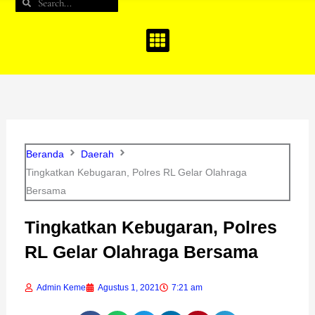
Search
Search
b
a
u
o
g
b
o
r
e
k
a
m
Beranda
Daerah
Tingkatkan Kebugaran, Polres RL Gelar Olahraga
Bersama
Tingkatkan Kebugaran, Polres
RL Gelar Olahraga Bersama
Admin Keme
Agustus 1, 2021
7:21 am