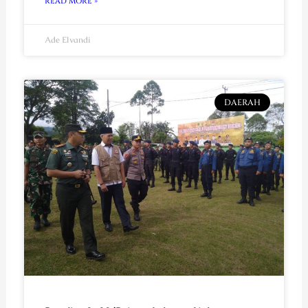
READ MORE »
Ade Elvandi
DAERAH