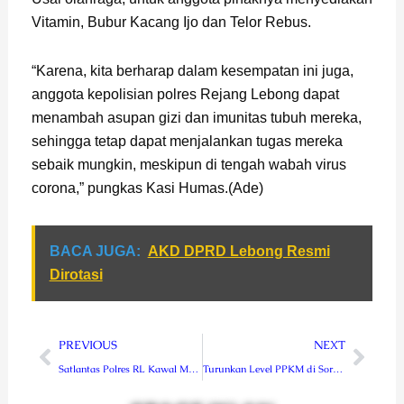
Vitamin, Bubur Kacang Ijo dan Telor Rebus.
“Karena, kita berharap dalam kesempatan ini juga,
anggota kepolisian polres Rejang Lebong dapat
menambah asupan gizi dan imunitas tubuh mereka,
sehingga tetap dapat menjalankan tugas mereka
sebaik mungkin, meskipun di tengah wabah virus
corona,” pungkas Kasi Humas.(Ade)
BACA JUGA:
AKD DPRD Lebong Resmi
Dirotasi
Prev
Next
PREVIOUS
NEXT
Satlantas Polres RL Kawal Mobil Pembawa Vaksin
Turunkan Level PPKM di Sorong, Pangdam XVIII/Kasuari Ajak Pemprov Papua Barat Kerjasama