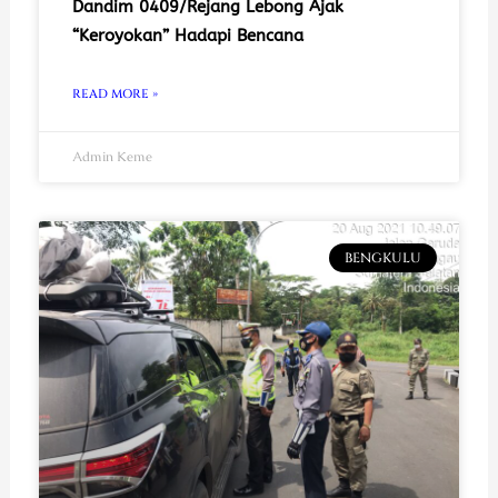
Dandim 0409/Rejang Lebong Ajak
“Keroyokan” Hadapi Bencana
READ MORE »
Admin Keme
BENGKULU