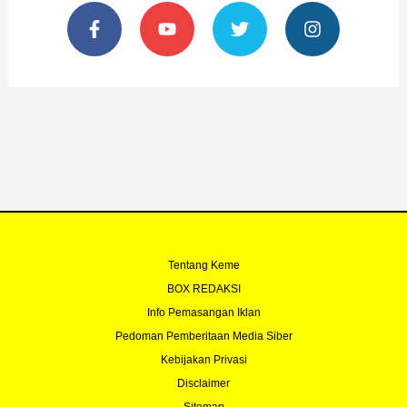
F
Y
T
I
a
o
w
n
c
u
i
s
e
t
t
t
b
u
t
a
o
b
e
g
o
e
r
r
k
a
-
m
f
Tentang Keme
BOX REDAKSI
Info Pemasangan Iklan
Pedoman Pemberitaan Media Siber
Kebijakan Privasi
Disclaimer