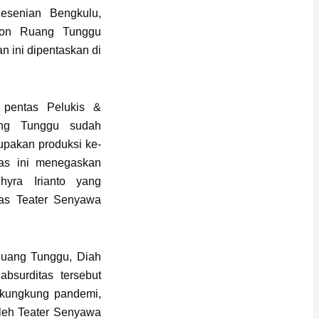
esenian Bengkulu,
kon Ruang Tunggu
 ini dipentaskan di
 pentas Pelukis &
ang Tunggu sudah
rupakan produksi ke-
as ini menegaskan
hyra Irianto yang
has Teater Senyawa
Ruang Tunggu, Diah
bsurditas tersebut
erkungkung pandemi,
oleh Teater Senyawa