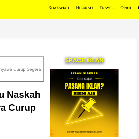
Khazanah
Hiburan
Travel
Opini
SPACE IKLAN
enyawa Curup Segera
u Naskah
wa Curup