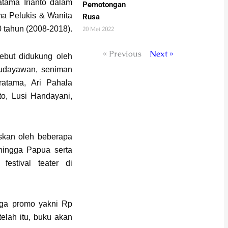
tama Irianto dalam
Pemotongan
ma Pelukis & Wanita
Rusa
 tahun (2008-2018).
20 Mei 2022
« Previous
Next »
ebut didukung oleh
budayawan, seniman
ratama, Ari Pahala
nto, Lusi Handayani,
skan oleh beberapa
 hingga Papua serta
estival teater di
arga promo yakni Rp
telah itu, buku akan