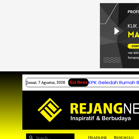
Lewati
ke
konten
KPK Geledah Rumah B.
Jumat, 7 Agustus, 2026
Hot News
Search
Search
Headline
Bengkulu