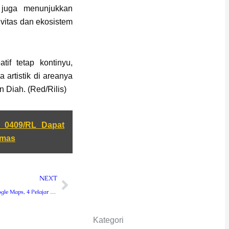
 juga menunjukkan
vitas dan ekosistem
if tetap kontinyu,
artistik di areanya
 Diah. (Red/Rilis)
 0409/RL Dapat
amas
Next
NEXT
Nyasar Pakai Google Maps, 4 Pelajar Asal Bengkulu Dibegal
Kategori