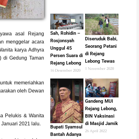
Sah, Rohidin –
yawa asal Rejang
Diseruduk Babi,
Rosjonsyah
an menggelar acara
Seorang Petani
Unggul 45
anita karya Adhyra
di Rejang
Persen Suara di
20) di Gedung Taman
Lebong Tewas
Rejang Lebong
1 November 2020
16 Desember 2020
 untuk memeriahkan
garakan oleh Dewan
Gandeng MUI
Rejang Lebong,
a Pelukis & Wanita
BIN Vaksinasi
di Masjid Jamik
 Januari 2021 lalu.
Bupati Syamsul
26 April 2022
Bantah Adanya