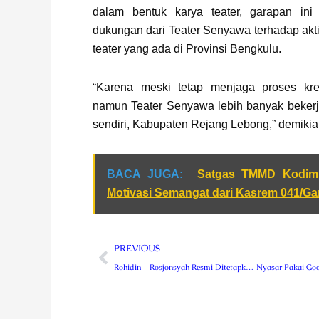
dalam bentuk karya teater, garapan ini
dukungan dari Teater Senyawa terhadap akti
teater yang ada di Provinsi Bengkulu.
“Karena meski tetap menjaga proses kreat
namun Teater Senyawa lebih banyak bekerja 
sendiri, Kabupaten Rejang Lebong,” demikian
BACA JUGA:
Satgas TMMD Kodim
Motivasi Semangat dari Kasrem 041/G
Prev
PREVIOUS
Rohidin – Rosjonsyah Resmi Ditetapkan Sebagai Gubernur Bengkulu Terpilih