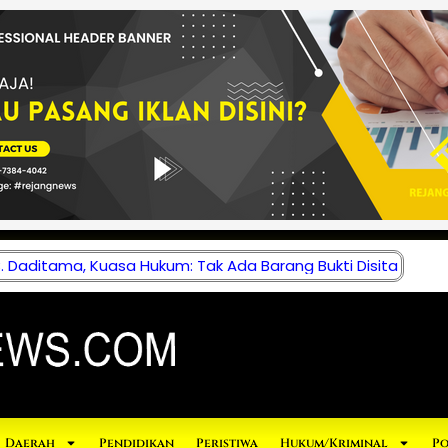
 Daditama, Kuasa Hukum: Tak Ada Barang Bukti Disita
Daerah
Pendidikan
Peristiwa
Hukum/Kriminal
Po