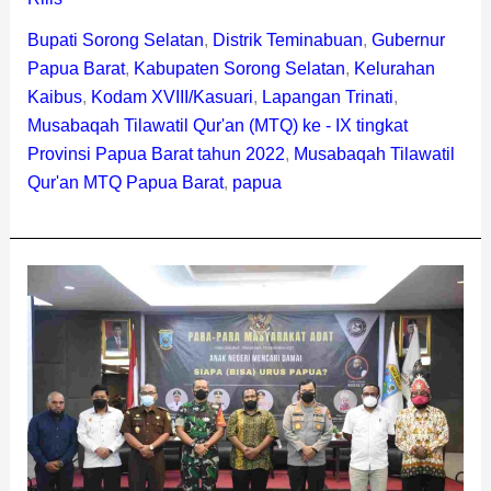
Bupati Sorong Selatan
,
Distrik Teminabuan
,
Gubernur
Papua Barat
,
Kabupaten Sorong Selatan
,
Kelurahan
Kaibus
,
Kodam XVIII/Kasuari
,
Lapangan Trinati
,
Musabaqah Tilawatil Qur'an (MTQ) ke - IX tingkat
Provinsi Papua Barat tahun 2022
,
Musabaqah Tilawatil
Qur'an MTQ Papua Barat
,
papua
Membangun
Tanah
Papua,
Kodam
Kasuari
Siap
Bantu
Pemda