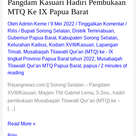
Pangdam Kasuari Hadiri Pembukaan
MTQ Ke IX Papua Barat
Oleh
Admin Keme
/
9 Mei 2022
/
Tinggalkan Komentar
/
Rilis
/
Bupati Sorong Selatan
,
Distrik Teminabuan
,
Gubernur Papua Barat
,
Kabupaten Sorong Selatan
,
Kelurahan Kaibus
,
Kodam XVIII/Kasuari
,
Lapangan
Trinati
,
Musabaqah Tilawatil Qur'an (MTQ) ke - IX
tingkat Provinsi Papua Barat tahun 2022
,
Musabaqah
Tilawatil Qur'an MTQ Papua Barat
,
papua
/
2 minutes of
reading
Rejangnews.com || Sorong Selatan – Pangdam
XVIII/Kasuari, Mayjen TNI Gabriel Lema, S.Sos., hadiri
pembukaan Musabaqah Tilawatil Qur’an (MTQ) ke –
[…]
Read More »
Rilis