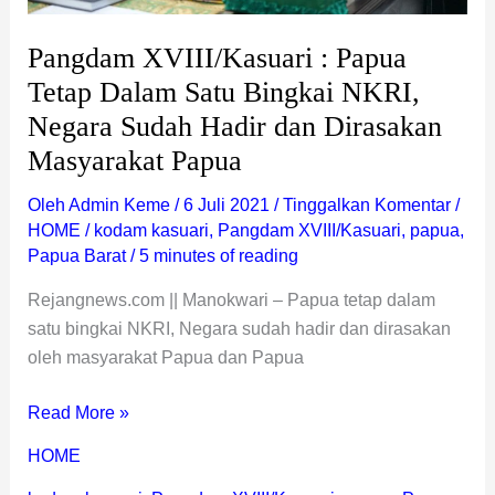
Sudah
Hadir
Pangdam XVIII/Kasuari : Papua
dan
Tetap Dalam Satu Bingkai NKRI,
Dirasakan
Negara Sudah Hadir dan Dirasakan
Masyarakat
Masyarakat Papua
Papua
Oleh
Admin Keme
/
6 Juli 2021
/
Tinggalkan Komentar
/
HOME
/
kodam kasuari
,
Pangdam XVIII/Kasuari
,
papua
,
Papua Barat
/
5 minutes of reading
Rejangnews.com || Manokwari – Papua tetap dalam
satu bingkai NKRI, Negara sudah hadir dan dirasakan
oleh masyarakat Papua dan Papua
Read More »
HOME