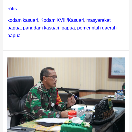
Rilis
kodam kasuari
,
Kodam XVIII/Kasuari
,
masyarakat
papua
,
pangdam kasuari
,
papua
,
pemerintah daerah
papua
Pangdam
XVIII/Kasuari
:
Papua
Tetap
Dalam
Satu
Bingkai
NKRI,
Negara