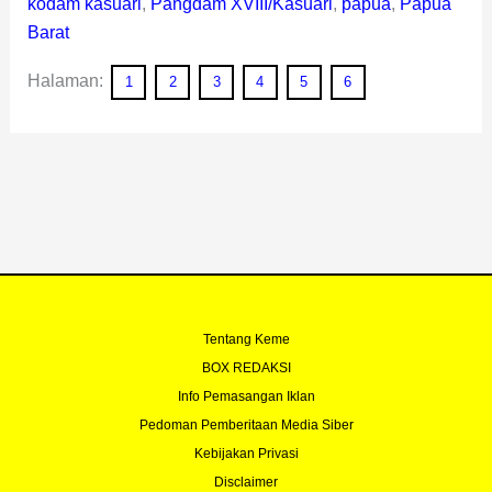
kodam kasuari
,
Pangdam XVIII/Kasuari
,
papua
,
Papua
Barat
Halaman:
1
2
3
4
5
6
Tentang Keme
BOX REDAKSI
Info Pemasangan Iklan
Pedoman Pemberitaan Media Siber
Kebijakan Privasi
Disclaimer