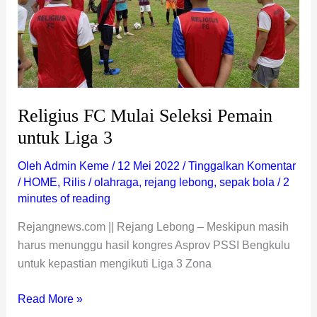
3
Religius FC Mulai Seleksi Pemain
untuk Liga 3
Oleh
Admin Keme
/
12 Mei 2022
/
Tinggalkan Komentar
/
HOME
,
Rilis
/
olahraga
,
rejang lebong
,
sepak bola
/
2
minutes of reading
Rejangnews.com || Rejang Lebong – Meskipun masih
harus menunggu hasil kongres Asprov PSSI Bengkulu
untuk kepastian mengikuti Liga 3 Zona
Read More »