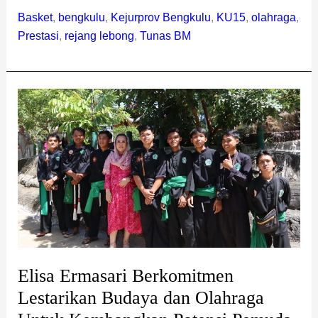
Basket
,
bengkulu
,
Kejurprov Bengkulu
,
KU15
,
olahraga
,
Prestasi
,
rejang lebong
,
Tunas BM
Elisa
Ermasari
Berkomitmen
Lestarikan
Budaya
dan
Olahraga
Untuk
Kembangkan
Potensi
Elisa Ermasari Berkomitmen
Pemuda
Lestarikan Budaya dan Olahraga