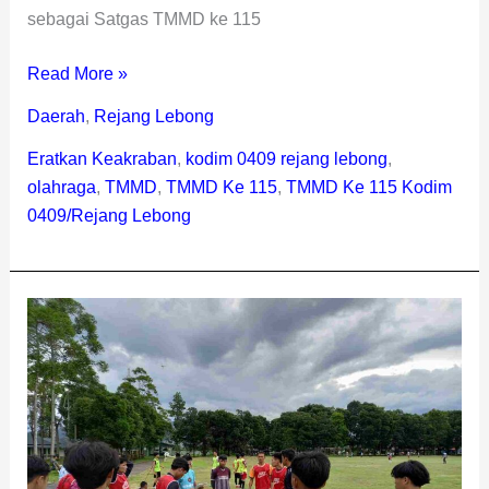
sebagai Satgas TMMD ke 115
Read More »
Daerah
,
Rejang Lebong
Eratkan Keakraban
,
kodim 0409 rejang lebong
,
olahraga
,
TMMD
,
TMMD Ke 115
,
TMMD Ke 115 Kodim
0409/Rejang Lebong
Religius
FC
Mulai
Seleksi
Pemain
untuk
Liga