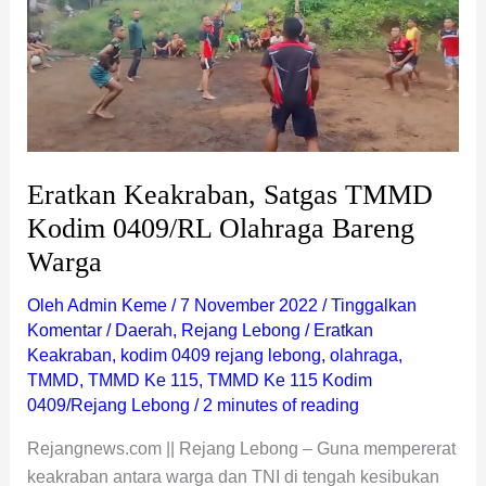
TMMD
Kodim
0409/RL
Olahraga
Bareng
Warga
Eratkan Keakraban, Satgas TMMD
Kodim 0409/RL Olahraga Bareng
Warga
Oleh
Admin Keme
/
7 November 2022
/
Tinggalkan
Komentar
/
Daerah
,
Rejang Lebong
/
Eratkan
Keakraban
,
kodim 0409 rejang lebong
,
olahraga
,
TMMD
,
TMMD Ke 115
,
TMMD Ke 115 Kodim
0409/Rejang Lebong
/
2 minutes of reading
Rejangnews.com || Rejang Lebong – Guna mempererat
keakraban antara warga dan TNI di tengah kesibukan