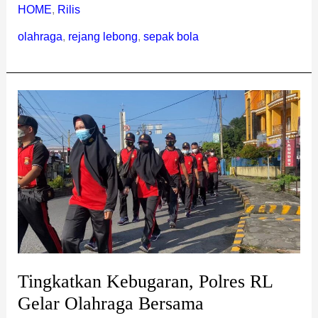
HOME
,
Rilis
olahraga
,
rejang lebong
,
sepak bola
Tingkatkan
Kebugaran,
Polres
RL
Gelar
Olahraga
Bersama
Tingkatkan Kebugaran, Polres RL
Gelar Olahraga Bersama