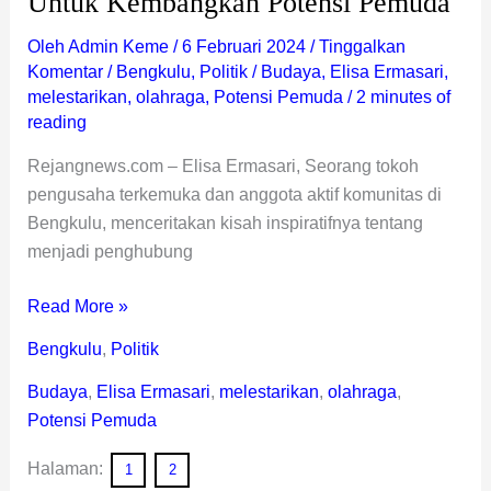
Untuk Kembangkan Potensi Pemuda
Oleh
Admin Keme
/
6 Februari 2024
/
Tinggalkan
Komentar
/
Bengkulu
,
Politik
/
Budaya
,
Elisa Ermasari
,
melestarikan
,
olahraga
,
Potensi Pemuda
/
2 minutes of
reading
Rejangnews.com – Elisa Ermasari, Seorang tokoh
pengusaha terkemuka dan anggota aktif komunitas di
Bengkulu, menceritakan kisah inspiratifnya tentang
menjadi penghubung
Read More »
Bengkulu
,
Politik
Budaya
,
Elisa Ermasari
,
melestarikan
,
olahraga
,
Potensi Pemuda
Halaman:
1
2