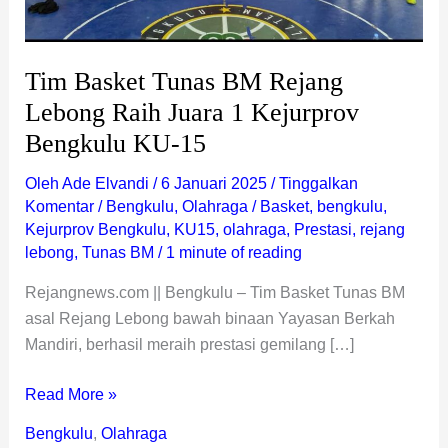
Bengkulu
KU-
15
Tim Basket Tunas BM Rejang
Lebong Raih Juara 1 Kejurprov
Bengkulu KU-15
Oleh
Ade Elvandi
/
6 Januari 2025
/
Tinggalkan
Komentar
/
Bengkulu
,
Olahraga
/
Basket
,
bengkulu
,
Kejurprov Bengkulu
,
KU15
,
olahraga
,
Prestasi
,
rejang
lebong
,
Tunas BM
/
1 minute of reading
Rejangnews.com || Bengkulu – Tim Basket Tunas BM
asal Rejang Lebong bawah binaan Yayasan Berkah
Mandiri, berhasil meraih prestasi gemilang […]
Read More »
Bengkulu
,
Olahraga