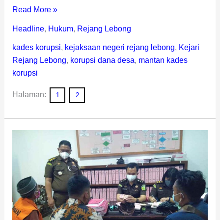
Read More »
Headline
,
Hukum
,
Rejang Lebong
kades korupsi
,
kejaksaan negeri rejang lebong
,
Kejari
Rejang Lebong
,
korupsi dana desa
,
mantan kades
korupsi
Halaman:
1
2
Mantan
Kades
Korupsi
Kembalikan
Kerugian
Negara
Rp