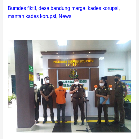
Bumdes fiktif
,
desa bandung marga
,
kades korupsi
,
mantan kades korupsi
,
News
Korupsi
Dana
Desa
Rp306
Juta,
Kades
di
Rejang
Lebong
Ditahan