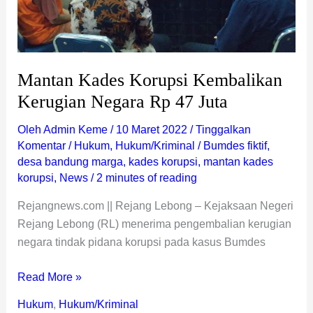
47
Juta
Mantan Kades Korupsi Kembalikan
Kerugian Negara Rp 47 Juta
Oleh
Admin Keme
/
10 Maret 2022
/
Tinggalkan
Komentar
/
Hukum
,
Hukum/Kriminal
/
Bumdes fiktif
,
desa bandung marga
,
kades korupsi
,
mantan kades
korupsi
,
News
/
2 minutes of reading
Rejangnews.com || Rejang Lebong – Kejaksaan Negeri
Rejang Lebong (RL) menerima pengembalian kerugian
negara tindak pidana korupsi pada kasus Bumdes
Read More »
Hukum
,
Hukum/Kriminal