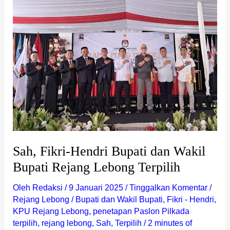
Fikri-
Hendri
Bupati
dan
Wakil
Bupati
Rejang
Lebong
Terpilih
Sah, Fikri-Hendri Bupati dan Wakil
Bupati Rejang Lebong Terpilih
Oleh
Redaksi
/
9 Januari 2025
/
Tinggalkan Komentar
/
Rejang Lebong
/
Bupati dan Wakil Bupati
,
Fikri - Hendri
,
KPU Rejang Lebong
,
penetapan Paslon Pilkada
terpilih
,
rejang lebong
,
Sah
,
Terpilih
/
2 minutes of