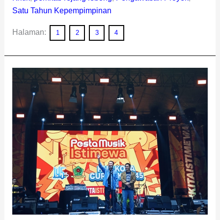
Satu Tahun Kepempimpinan
Halaman:
1
2
3
4
Tanpa
Telan
APBD,
Puncak
HUT
Kota
Curup
ke-
145
“Meledak”