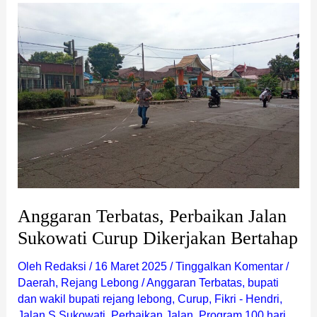
Anggaran
Terbatas,
Perbaikan
Jalan
Sukowati
Curup
Dikerjakan
Bertahap
Anggaran Terbatas, Perbaikan Jalan
Sukowati Curup Dikerjakan Bertahap
Oleh
Redaksi
/
16 Maret 2025
/
Tinggalkan Komentar
/
Daerah
,
Rejang Lebong
/
Anggaran Terbatas
,
bupati
dan wakil bupati rejang lebong
,
Curup
,
Fikri - Hendri
,
Jalan S Sukowati
,
Perbaikan Jalan
,
Program 100 hari