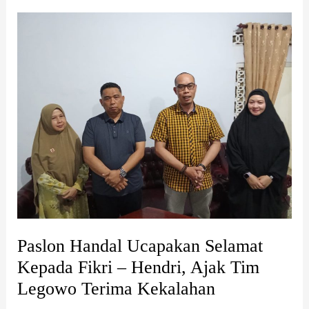
Paslon
Handal
Ucapakan
Selamat
Kepada
Fikri
–
Hendri,
Ajak
Tim
Legowo
Terima
Kekalahan
Paslon Handal Ucapakan Selamat
Kepada Fikri – Hendri, Ajak Tim
Legowo Terima Kekalahan