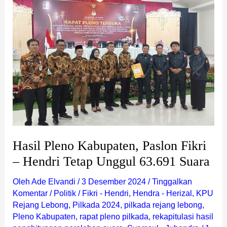
Kabupaten,
Paslon
Fikri
–
Hendri
Tetap
Unggul
63.691
Suara
Hasil Pleno Kabupaten, Paslon Fikri
– Hendri Tetap Unggul 63.691 Suara
Oleh
Ade Elvandi
/
3 Desember 2024
/
Tinggalkan
Komentar
/
Politik
/
Fikri - Hendri
,
Hendra - Herizal
,
KPU
Rejang Lebong
,
Pilkada 2024
,
pilkada rejang lebong
,
Pleno Kabupaten
,
rapat pleno pilkada
,
rekapitulasi hasil