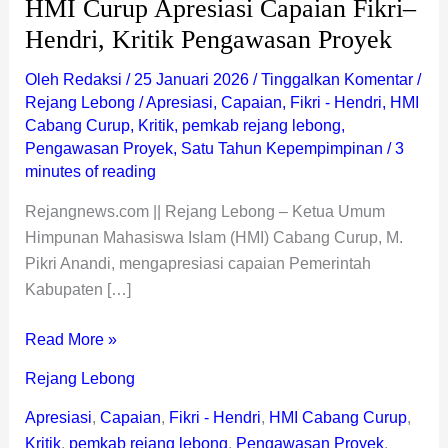
HMI Curup Apresiasi Capaian Fikri–
Hendri, Kritik Pengawasan Proyek
Oleh
Redaksi
/
25 Januari 2026
/
Tinggalkan Komentar
/
Rejang Lebong
/
Apresiasi
,
Capaian
,
Fikri - Hendri
,
HMI
Cabang Curup
,
Kritik
,
pemkab rejang lebong
,
Pengawasan Proyek
,
Satu Tahun Kepempimpinan
/
3
minutes of reading
Rejangnews.com || Rejang Lebong – Ketua Umum
Himpunan Mahasiswa Islam (HMI) Cabang Curup, M.
Pikri Anandi, mengapresiasi capaian Pemerintah
Kabupaten […]
Read More »
Rejang Lebong
Apresiasi
,
Capaian
,
Fikri - Hendri
,
HMI Cabang Curup
,
Kritik
,
pemkab rejang lebong
,
Pengawasan Proyek
,