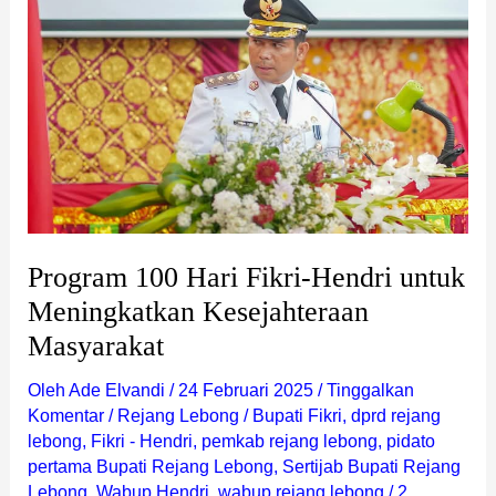
Hari
Fikri-
Hendri
untuk
Meningkatkan
Kesejahteraan
Masyarakat
Program 100 Hari Fikri-Hendri untuk
Meningkatkan Kesejahteraan
Masyarakat
Oleh
Ade Elvandi
/
24 Februari 2025
/
Tinggalkan
Komentar
/
Rejang Lebong
/
Bupati Fikri
,
dprd rejang
lebong
,
Fikri - Hendri
,
pemkab rejang lebong
,
pidato
pertama Bupati Rejang Lebong
,
Sertijab Bupati Rejang
Lebong
,
Wabup Hendri
,
wabup rejang lebong
/
2