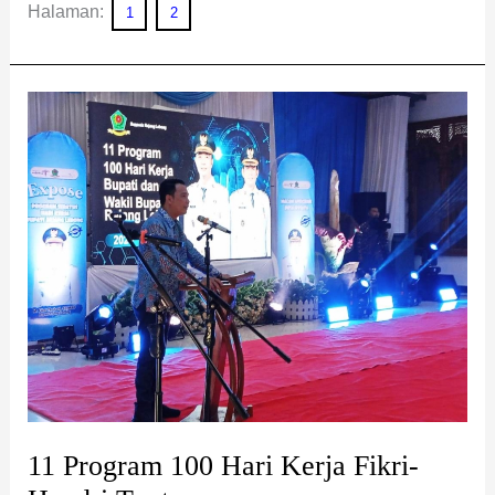
Halaman:
1
2
11
Program
100
Hari
Kerja
Fikri-
Hendri
Tuntas
11 Program 100 Hari Kerja Fikri-