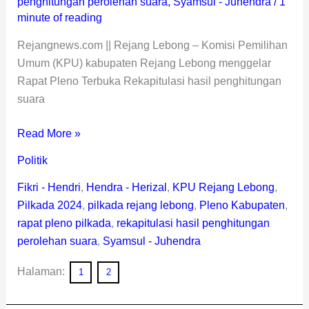
penghitungan perolehan suara
,
Syamsul - Juhendra
/
1
minute of reading
Rejangnews.com || Rejang Lebong – Komisi Pemilihan
Umum (KPU) kabupaten Rejang Lebong menggelar
Rapat Pleno Terbuka Rekapitulasi hasil penghitungan
suara
Read More »
Politik
Fikri - Hendri
,
Hendra - Herizal
,
KPU Rejang Lebong
,
Pilkada 2024
,
pilkada rejang lebong
,
Pleno Kabupaten
,
rapat pleno pilkada
,
rekapitulasi hasil penghitungan
perolehan suara
,
Syamsul - Juhendra
Halaman:
1
2