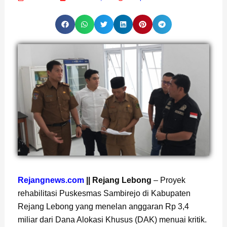
Page
,
Page
,
Page
Rejangnews.com
|| Rejang Lebong
– Proyek
rehabilitasi Puskesmas Sambirejo di Kabupaten
Rejang Lebong yang menelan anggaran Rp 3,4
miliar dari Dana Alokasi Khusus (DAK) menuai kritik.