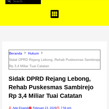
Search
Search
b
a
u
o
g
b
o
r
e
k
a
m
Beranda
Hukum
Sidak DPRD Rejang Lebong, Rehab Puskesmas Sambirejo
Rp 3,4 Miliar Tuai Catatan
Sidak DPRD Rejang Lebong,
Rehab Puskesmas Sambirejo
Rp 3,4 Miliar Tuai Catatan
Ade Elvandi
Februari 23, 2026
7:56 pm