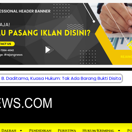
B. Daditama, Kuasa Hukum: Tak Ada Barang Bukti Disita
Daerah
Pendidikan
Peristiwa
Hukum/Kriminal
Po