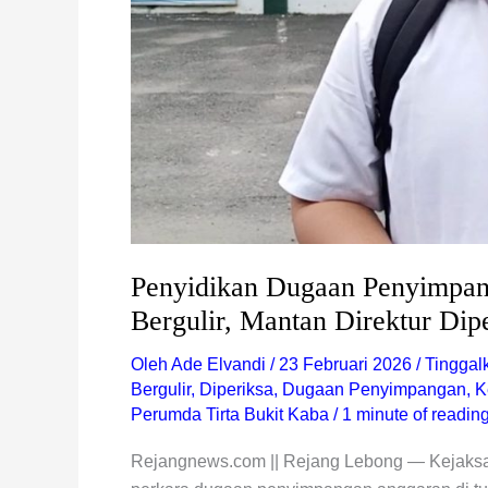
Penyidikan Dugaan Penyimp
Bergulir, Mantan Direktur Dip
Oleh
Ade Elvandi
/
23 Februari 2026
/
Tinggal
Bergulir
,
Diperiksa
,
Dugaan Penyimpangan
,
K
Perumda Tirta Bukit Kaba
/
1 minute of readin
Rejangnews.com || Rejang Lebong — Kejaks