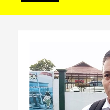
Penyidikan
Dugaan
Penyimpangan
Anggaran
PDAM
2023–
2024
Bergulir,
Mantan
Direktur
Diperiksa