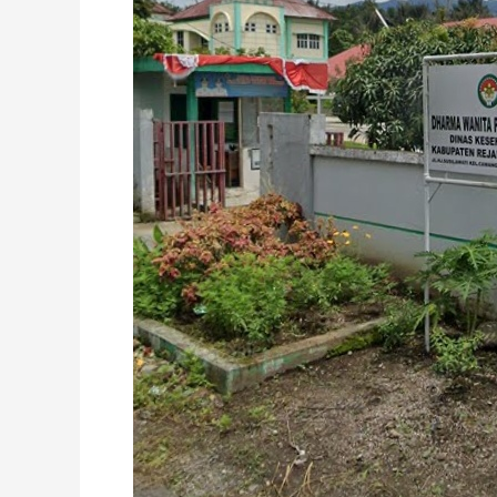
Pastikan
21
Puskesmas
Tetap
Beroperasi
Selama
Ramadhan
dan
Lebaran