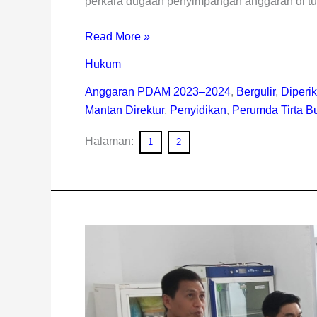
perkara dugaan penyimpangan anggaran di t
Read More »
Hukum
Anggaran PDAM 2023–2024
,
Bergulir
,
Diperi
Mantan Direktur
,
Penyidikan
,
Perumda Tirta B
Halaman:
1
2
Sidak
DPRD
Rejang
Lebong,
Rehab