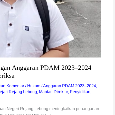
angan Anggaran PDAM 2023–2024
eriksa
kan Komentar
/
Hukum
/
Anggaran PDAM 2023–2024
,
ejari Rejang Lebong
,
Mantan Direktur
,
Penyidikan
,
g
aan Negeri Rejang Lebong meningkatkan penanganan