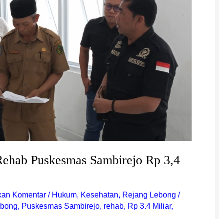
ehab Puskesmas Sambirejo Rp 3,4
kan Komentar
/
Hukum
,
Kesehatan
,
Rejang Lebong
/
ebong
,
Puskesmas Sambirejo
,
rehab
,
Rp 3.4 Miliar
,