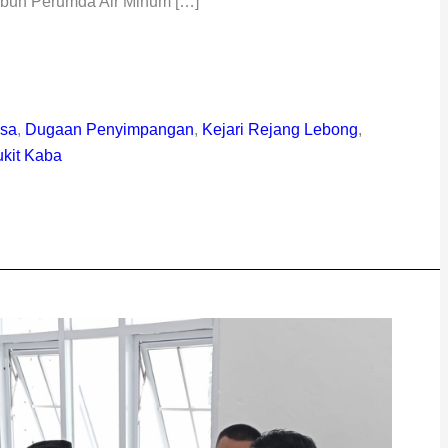
ubuh Perumda Air Minum […]
ksa
,
Dugaan Penyimpangan
,
Kejari Rejang Lebong
,
ukit Kaba