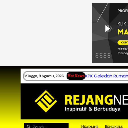
Lewati
ke
konten
KPK Geledah Rumah 
Minggu, 9 Agustus, 2026
Hot News
Search
Search
Headline
Bengkulu