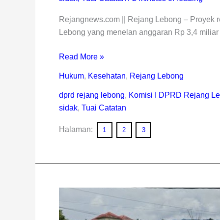
Rejangnews.com || Rejang Lebong – Proyek r
Lebong yang menelan anggaran Rp 3,4 miliar 
Read More »
Hukum
,
Kesehatan
,
Rejang Lebong
dprd rejang lebong
,
Komisi I DPRD Rejang L
sidak
,
Tuai Catatan
Halaman:
1
2
3
Dinkes
Rejang
Lebong