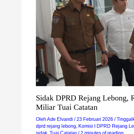
Puskesmas
Sambirejo
Rp
3,4
Miliar
Tuai
Catatan
Sidak DPRD Rejang Lebong, R
Miliar Tuai Catatan
Oleh
Ade Elvandi
/
23 Februari 2026
/
Tinggal
dprd rejang lebong
,
Komisi I DPRD Rejang L
sidak
,
Tuai Catatan
/
2 minutes of reading