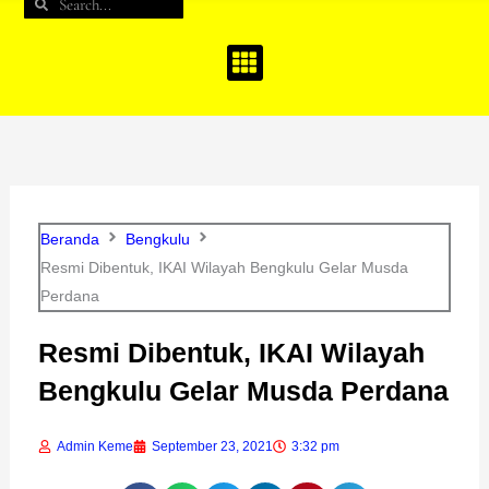
Search
Search
b
a
u
o
g
b
o
r
e
k
a
m
Beranda
Bengkulu
Resmi Dibentuk, IKAI Wilayah Bengkulu Gelar Musda
Perdana
Resmi Dibentuk, IKAI Wilayah
Bengkulu Gelar Musda Perdana
Admin Keme
September 23, 2021
3:32 pm