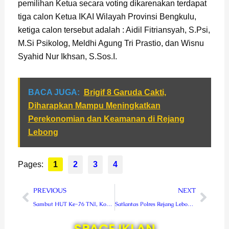
pemilihan Ketua secara voting dikarenakan terdapat
tiga calon Ketua IKAI Wilayah Provinsi Bengkulu,
ketiga calon tersebut adalah : Aidil Fitriansyah, S.Psi,
M.Si Psikolog, Meldhi Agung Tri Prastio, dan Wisnu
Syahid Nur Ikhsan, S.Sos.I.
BACA JUGA:
Brigif 8 Garuda Cakti,
Diharapkan Mampu Meningkatkan
Perekonomian dan Keamanan di Rejang
Lebong
Pages:
1
2
3
4
Prev
Next
PREVIOUS
NEXT
Sambut HUT Ke-76 TNI, Kodam XVIII/Kasuari Gelar Donor Darah
Satlantas Polres Rejang Lebong Gelar Strong Point
SPACE IKLAN