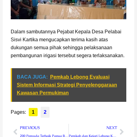
Dalam sambutannya Pejabat Kepala Desa Pelabai
Sisvi Kartika mengucapkan terima kasih atas
dukungan semua pihak sehingga pelaksanaan
pembangunan irigasi tersebut segera terlaksanakan.
BACA JUGA:
Pemkab Lebong Evaluasi
Sistem Informasi Strategi Penyelenggaraan
Kawasan Permukiman
Pages:
1
2
Prev
Next
PREVIOUS
NEXT
200 Pemuda Terbaik Papua Barat dan Papua Barat Daya Ikuti Latsarmil Komcad Tahun 2023
Pemkab dan Kejari Lebong Kembali Perkuat Kerjasama Penanganan Masalah Hukum