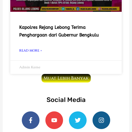
Kapolres Rejang Lebong Terima
Penghargaan dari Gubernur Bengkulu
READ MORE »
Admin Keme
Muat Lebih Banyak
Social Media
F
Y
T
I
a
o
w
n
c
u
i
s
e
t
t
t