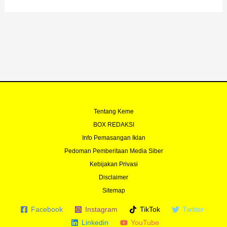
b
u
t
a
o
b
e
g
o
e
r
r
k
a
-
m
f
Tentang Keme
BOX REDAKSI
Info Pemasangan Iklan
Pedoman Pemberitaan Media Siber
Kebijakan Privasi
Disclaimer
Sitemap
Facebook
Instagram
TikTok
Twitter
Linkedin
YouTube