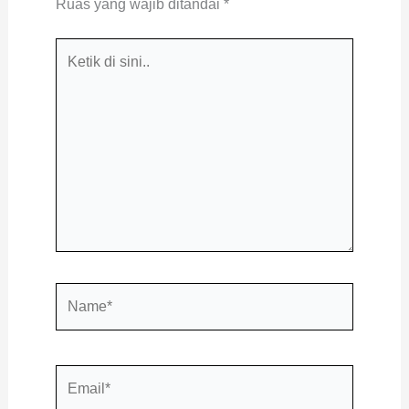
Ruas yang wajib ditandai
*
Ketik
di
sini..
Name*
Email*