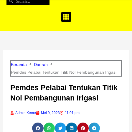
Search
Search
b
a
u
o
g
b
o
r
e
k
a
m
Beranda
Daerah
Pemdes Pelabai Tentukan Titik Nol Pembangunan Irigasi
Pemdes Pelabai Tentukan Titik
Nol Pembangunan Irigasi
Admin Keme
Mei 9, 2023
11:01 pm