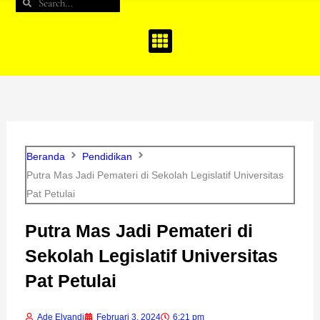
Search
Search
b
a
u
o
g
b
o
r
e
k
a
m
Beranda
Pendidikan
Putra Mas Jadi Pemateri di Sekolah Legislatif Universitas
Pat Petulai
Putra Mas Jadi Pemateri di
Sekolah Legislatif Universitas
Pat Petulai
Ade Elvandi
Februari 3, 2024
6:21 pm