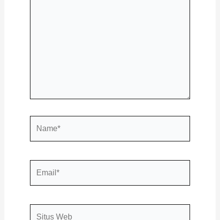
di
sini..
Name*
Email*
Situs