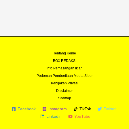
o
e
r
r
k
a
-
m
f
Tentang Keme
BOX REDAKSI
Info Pemasangan Iklan
Pedoman Pemberitaan Media Siber
Kebijakan Privasi
Disclaimer
Sitemap
Facebook
Instagram
TikTok
Twitter
Linkedin
YouTube