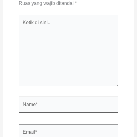
Ruas yang wajib ditandai
*
Ketik
di
sini..
Name*
Email*