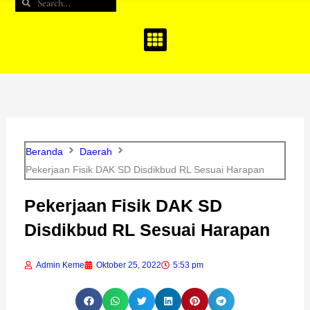
Search
Search
b
a
u
o
g
b
o
r
e
k
a
m
Beranda
Daerah
Pekerjaan Fisik DAK SD Disdikbud RL Sesuai Harapan
Pekerjaan Fisik DAK SD
Disdikbud RL Sesuai Harapan
Admin Keme
Oktober 25, 2022
5:53 pm