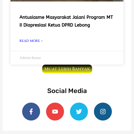
Antusiasme Masyarakat Jalani Program MT
II Diapresiasi Ketua DPRD Lebong
READ MORE »
Admin Keme
Muat Lebih Banyak
Social Media
F
Y
T
I
a
o
w
n
c
u
i
s
e
t
t
t
b
u
t
a
o
b
e
g