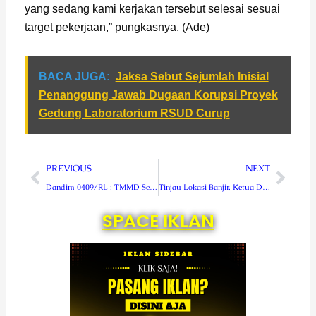
yang sedang kami kerjakan tersebut selesai sesuai
target pekerjaan,” pungkasnya. (Ade)
BACA JUGA:
Jaksa Sebut Sejumlah Inisial
Penanggung Jawab Dugaan Korupsi Proyek
Gedung Laboratorium RSUD Curup
Prev
Next
PREVIOUS
NEXT
Dandim 0409/RL : TMMD Sebagai Wujud Pengabdian TNI Kepada Masyarakat
Tinjau Lokasi Banjir, Ketua DPRD Carles Apresiasi Kesigapan TRC BPBD Lebong
SPACE IKLAN