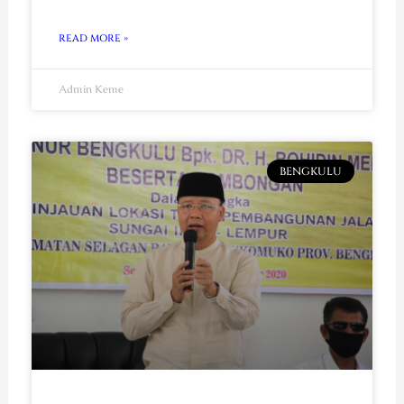
READ MORE »
Admin Keme
BENGKULU