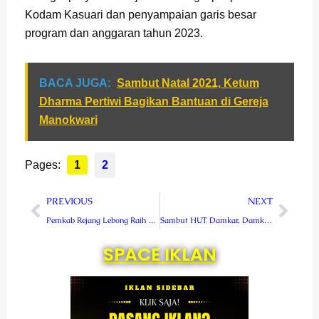
Kodam Kasuari dan penyampaian garis besar
program dan anggaran tahun 2023.
BACA JUGA:
Sambut Natal 2021, Ketum
Dharma Pertiwi Bagikan Bantuan di Gereja
Manokwari
Pages:
1
2
Prev
Next
PREVIOUS
NEXT
Pemkab Rejang Lebong Raih Predikat Zona Hijau Pelayanan Publik dari Ombudsman RI
Sambut HUT Damkar, Damkar RL Bersihkan Lingkungan Masjid Agung Curup
SPACE IKLAN