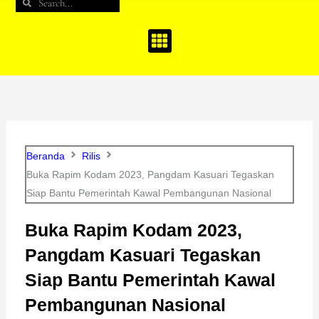
Search
Search
b
a
u
o
g
b
o
r
e
k
a
m
Beranda
Rilis
Buka Rapim Kodam 2023, Pangdam Kasuari Tegaskan
Siap Bantu Pemerintah Kawal Pembangunan Nasional
Buka Rapim Kodam 2023,
Pangdam Kasuari Tegaskan
Siap Bantu Pemerintah Kawal
Pembangunan Nasional