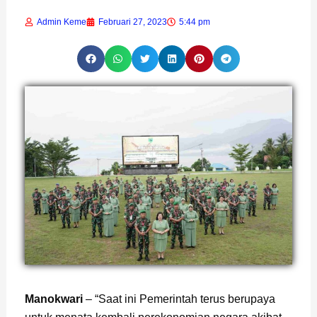
Admin Keme
Februari 27, 2023
5:44 pm
Page
,
Page
Manokwari
– “Saat ini Pemerintah terus berupaya