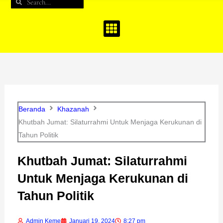
Search
Search
b
a
u
o
g
b
o
r
e
k
a
m
Beranda
Khazanah
Khutbah Jumat: Silaturrahmi Untuk Menjaga Kerukunan di
Tahun Politik
Khutbah Jumat: Silaturrahmi
Untuk Menjaga Kerukunan di
Tahun Politik
Admin Keme
Januari 19, 2024
8:27 pm