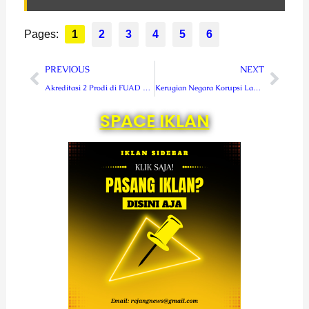
Pages:
1
2
3
4
5
6
Prev
Next
PREVIOUS
NEXT
Akreditasi 2 Prodi di FUAD UINFAS Bengkulu Siap Naik Tingkat
Kerugian Negara Korupsi Laboratorium RSUD Curup Bertambah Rp 1,6 Miliar
SPACE IKLAN