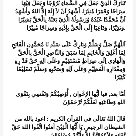
تَبَارَكَ الَّذِيْ جَعَلَ فِي السَّمَاءِ بُرُوْجًا وَجَعَلَ فِيْهَا
سِرَاجًا وَقَمَرًا مُنِيْرًا. أَشْهَدُ اَنْ لاَ إِلَهَ إِلاَّ اللهُ وأَشْهَدُ
اَنَّ مُحَمَّدًا عَبْدُهُ وُرَسُولُهُ الَّذِيْ بَعَثَهُ بِالْحَقِّ بَشِيْرًا
وَنَذِيْرًا، وَدَاعِيَا إِلَى الْحَقِّ بِإِذْنِهِ وَسِرَاجًا مُنِيْرًا.
اَللّٰهُمَّ صَلِّ وَسَلِّمْ وَبَارِكْ عَلَى سَيِّدِ نَا مُحَمَّدٍنِ الْفَاتِحِ
لِمَا اُغْلِقَ وَالْخَاتِمِ لِمَا سَبَقَ وَالنَّاصِرِ الْحَقَّ بِالْحَقِّ
وَالْهَادِي اِلَى صِرَاطٍ مُسْتَقِيْمٍ وَعَلَى اٰلِهِ حَقَّ قَدْ رِهِ
وَمِقْدَارِهِ الْعَظِيْمِ وَعَلَى آلِهِ وَصَحْبِهِ وَسَلِّمْ تَسْلِيْمًا
كَثِيْرًا
أمَّا بعد, فيا أيُّها الإخْوان , أُوْصِيْكُمْ وَنَفْسِي بِتَقْوَى
اللهِ وَطَاعَتِهِ لَعَلَّكُمْ تُرْحَمُوْنَ
قَالَ اللهُ تَعَالَى في القرآن الكريم : اعوذ بالله من
الشيطان الرجيم , يَا أَيُّهَا الَّذِيْنَ آمَنُوا اتَّقُوا اللهَ حَقَّ
تُقَاتِهِ وَلاَ تَمُوْتُنَّ إِلاَّ وَأَنْتُمْ مُسْلِمُوْنَ