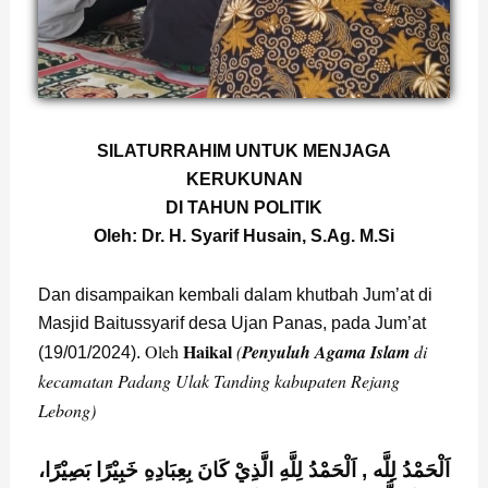
Page
,
Page
,
Page
,
Page
,
Page
,
Page
SILATURRAHIM UNTUK MENJAGA
KERUKUNAN
DI TAHUN POLITIK
Oleh: Dr. H. Syarif Husain, S.Ag. M.Si
Dan disampaikan kembali dalam khutbah Jum’at di
Masjid Baitussyarif desa Ujan Panas, pada Jum’at
Haikal
Oleh
(
Penyuluh Agama Islam
di
(19/01/2024).
kecamatan Padang Ulak Tanding kabupaten Rejang
Lebong)
اَلْحَمْدُ لِلَّه , اَلْحَمْدُ لِلَّهِ الَّذِيْ كَانَ بِعِبَادِهِ خَبِيْرًا بَصِيْرًا،