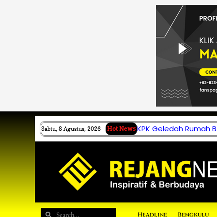
Lewati
ke
konten
KPK Geledah Rumah B.
Sabtu, 8 Agustus, 2026
Hot News
Search
Search
Headline
Bengkulu