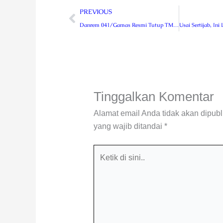
Prev
PREVIOUS
Danrem 041/Gamas Resmi Tutup TMMD Ke 115 Kodim 0409/RL
Tinggalkan Komentar
Alamat email Anda tidak akan dipubl
yang wajib ditandai
*
Ketik
di
sini..