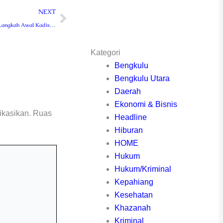
Next
NEXT
Usai Sertijab, Ini Langkah Awal Kadis Diskominfo-SP Lebong yang Baru
Kategori
Bengkulu
Bengkulu Utara
Daerah
Ekonomi & Bisnis
ikasikan.
Ruas
Headline
Hiburan
HOME
Hukum
Hukum/Kriminal
Kepahiang
Kesehatan
Khazanah
Kriminal