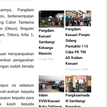
annya, Pangdam
Sos., berkesempatan
ang Calon Tamtama
s (Otsus), Reguler
Pangdam
Pangdam
Kasuari Pimpin
 Trikora, Arfai 1,
Kasuari
Sidang
.
Sambangi
Pantukhir 110
Keluarga
Caba PK TNI
Mansim
suari menyampaikan
AD Kodam
25 Mei 2022
erikan pengarahan
Kasuari
engan sudah berada
4 September 2024
anpus ini sebelum
rah-arahan kepada
Irdam
Pangkoarmada
 maupun kepada para
XVIII/Kasuari
III Sambangi
a kasih kepada
Buka Taklimat
Pangdam