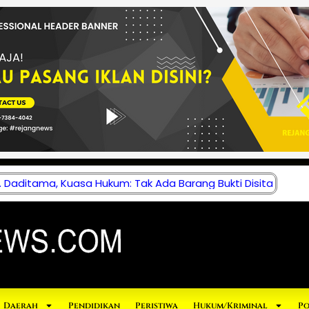
 Daditama, Kuasa Hukum: Tak Ada Barang Bukti Disita
Daerah
Pendidikan
Peristiwa
Hukum/Kriminal
Po