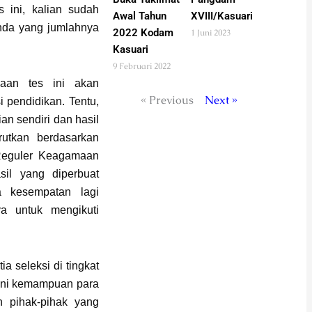
 ini, kalian sudah
Awal Tahun
XVIII/Kasuari
nda yang jumlahnya
2022 Kodam
1 Juni 2023
Kasuari
9 Februari 2022
aan tes ini akan
« Previous
Next »
 pendidikan. Tentu,
n sendiri dan hasil
rutkan berdasarkan
Reguler Keagamaan
il yang diperbuat
a kesempatan lagi
ya untuk mengikuti
a seleksi di tingkat
 ini kemampuan para
h pihak-pihak yang