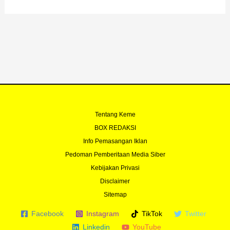
b
u
t
a
o
b
e
g
o
e
r
r
k
a
-
m
f
Tentang Keme
BOX REDAKSI
Info Pemasangan Iklan
Pedoman Pemberitaan Media Siber
Kebijakan Privasi
Disclaimer
Sitemap
Facebook
Instagram
TikTok
Twitter
Linkedin
YouTube