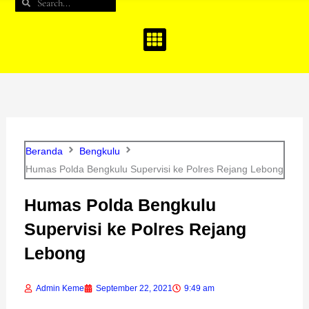
Search
Search
b
a
u
o
g
b
o
r
e
k
a
m
Beranda
Bengkulu
Humas Polda Bengkulu Supervisi ke Polres Rejang Lebong
Humas Polda Bengkulu
Supervisi ke Polres Rejang
Lebong
Admin Keme
September 22, 2021
9:49 am