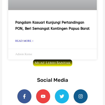
Pangdam Kasuari Kunjungi Pertandingan
PON, Beri Semangat Kontingen Papua Barat
READ MORE »
Admin Keme
Muat Lebih Banyak
Social Media
F
Y
T
I
a
o
w
n
c
u
i
s
e
t
t
t