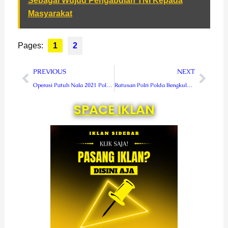
Sebagai Wujud Pengabdian TNI Kepada
Masyarakat
Pages:
1
2
Prev
Next
PREVIOUS
NEXT
Operasi Patuh Nala 2021 Polres Rejang Lebong Dimulai
Ratusan Polri Polda Bengkulu Ikuti Ujian Beladiri
SPACE IKLAN