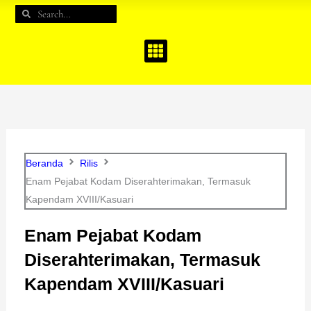
e
t
t
Search
Search
b
a
u
o
g
b
o
r
e
k
a
m
Beranda
Rilis
Enam Pejabat Kodam Diserahterimakan, Termasuk
Kapendam XVIII/Kasuari
Enam Pejabat Kodam
Diserahterimakan, Termasuk
Kapendam XVIII/Kasuari