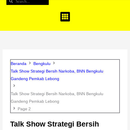
Search
Search
b
a
u
o
g
b
o
r
e
k
a
m
Beranda
Bengkulu
Talk Show Strategi Bersih Narkoba, BNN Bengkulu
Gandeng Pemkab Lebong
Talk Show Strategi Bersih Narkoba, BNN Bengkulu
Gandeng Pemkab Lebong
Page 2
Talk Show Strategi Bersih