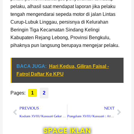
pelaku, alhasil saat mendapat laporan jika pelaku
tengah mengendarai sepeda motor di jalan Lintas
Curup-Lubuk Linggau, persisnya di Kelurahan
Beringin Tiga Kecamatan Sindang Kelingi
Kabupaten Rejang Lebong, Provinsi Bengkulu,
pihaknya pun langsung berupaya mengejar pelaku.
BACA JUGA:
Hari Kedua, Giliran Faisal -
Fatrol Daftar Ke KPU
Pages:
1
2
Prev
Next
PREVIOUS
NEXT
Kodam XVIII/Kasuari Gelar MTT Pengetahuan Dasar Intel Kodam XVIII/Kasuari TA 2021
Pangdam XVIII/Kasuari : Aturan Yang Di Buat Pemerintah Dalam Rangka Kemanusiaan
SPACE IKLAN