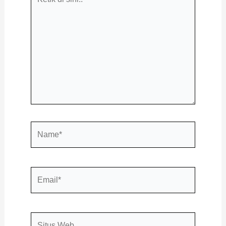
di
sini..
Name*
Email*
Situs