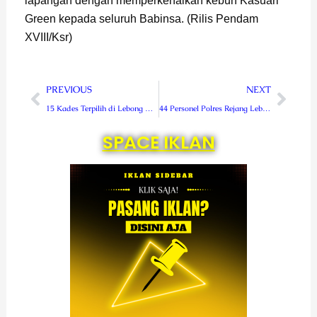
lapangan dengan memperkenalkan kebun Kasuari
Green kepada seluruh Babinsa. (Rilis Pendam
XVIII/Ksr)
Prev
Next
PREVIOUS
NEXT
15 Kades Terpilih di Lebong Dilantik Bupati Kopli
44 Personel Polres Rejang Lebong Naik Pangkat
SPACE IKLAN