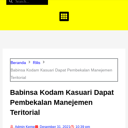
Search
Search
b
a
u
o
g
b
o
r
e
k
a
m
Beranda
Rilis
Babinsa Kodam Kasuari Dapat Pembekalan Manejemen
Teritorial
Babinsa Kodam Kasuari Dapat
Pembekalan Manejemen
Teritorial
Admin Keme
Desember 31, 2021
10:39 pm