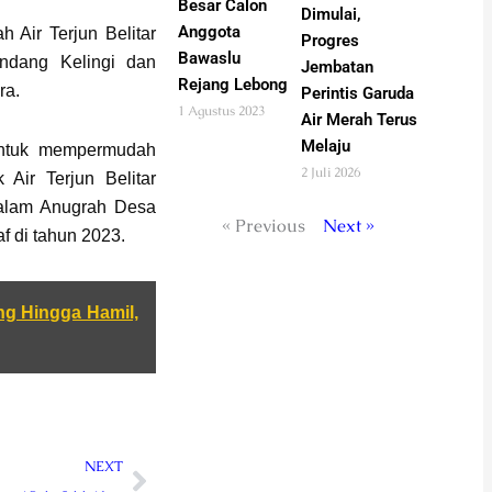
Besar Calon
Dimulai,
Anggota
 Air Terjun Belitar
Progres
Bawaslu
ndang Kelingi dan
Jembatan
Rejang Lebong
ra.
Perintis Garuda
1 Agustus 2023
Air Merah Terus
Melaju
untuk mempermudah
2 Juli 2026
 Air Terjun Belitar
dalam Anugrah Desa
« Previous
Next »
f di tahun 2023.
g Hingga Hamil,
Next
NEXT