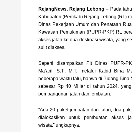
Page
,
Page
RejangNews, Rejang Lebong
– Pada tahu
Kabupaten (Pemkab) Rejang Lebong (RL) mel
Dinas Pekerjaan Umum dan Penataan Rua
Kawasan Pemukiman (PUPR-PKP) RL ber
akses jalan ke dua destinasi wisata, yang 
sulit diakses.
Seperti disampaikan Plt Dinas PUPR-
Ma’arif, S.T., M.T, melalui Kabid Bina M
beberapa waktu lalu, bahwa di Bidang Bina 
sebesar Rp 40 Miliar di tahun 2024, yang
pembangunan jalan dan jembatan.
“Ada 20 paket jembatan dan jalan, dua pake
dialokasikan untuk pembuatan akses ja
wisata,” ungkapnya.