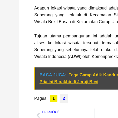
Adapun lokasi wisata yang dimaksud adalah
Seberang yang terletak di Kecamatan Si
Wisata Bukit Basah di Kecamatan Curup Uta
Tujuan utama pembangunan ini adalah 
akses ke lokasi wisata tersebut, termasuk
Seberang yang sebelumnya telah diakui 
Wisata Indonesia (ADWI) oleh Kemenparekra
BACA JUGA:
Tega Garap Adik Kandun
Pria Ini Berakhir di Jeruji Besi
Pages:
1
2
Prev
PREVIOUS