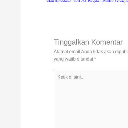
Safari Ramadan di Yonif 761, Pangdam Kasuari Sampaikan Penghargaan dan Terima Kasih kepada Prajuritnya
Tinggalkan Komentar
Alamat email Anda tidak akan dipubl
yang wajib ditandai
*
Ketik
di
sini..