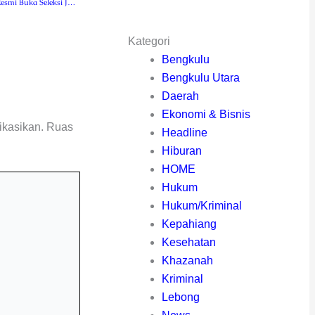
Pemkab Lebong Resmi Buka Seleksi JPTP 10 Jabatan Eselon II
Kategori
Bengkulu
Bengkulu Utara
Daerah
Ekonomi & Bisnis
ikasikan.
Ruas
Headline
Hiburan
HOME
Hukum
Hukum/Kriminal
Kepahiang
Kesehatan
Khazanah
Kriminal
Lebong