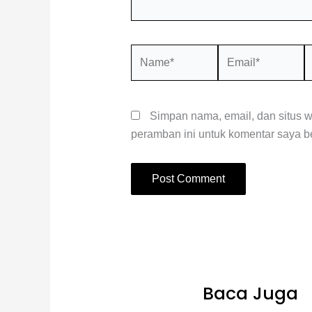
Name*
Email*
S
W
Simpan nama, email, dan situs 
peramban ini untuk komentar saya be
Baca Juga