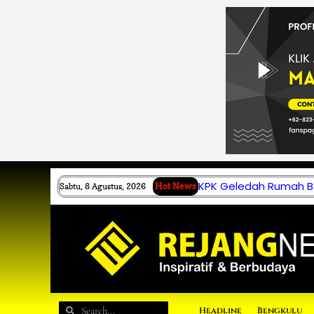
Lewati
ke
konten
KPK Geledah Rumah B.
Sabtu, 8 Agustus, 2026
Hot News
Search
Search
Headline
Bengkulu