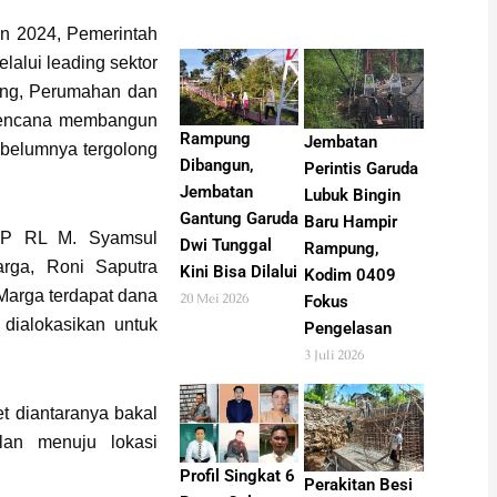
n 2024, Pemerintah
alui leading sektor
ng, Perumahan dan
encana membangun
Rampung
Jembatan
sebelumnya tergolong
Dibangun,
Perintis Garuda
Jembatan
Lubuk Bingin
Gantung Garuda
Baru Hampir
PKP RL M. Syamsul
Dwi Tunggal
Rampung,
arga, Roni Saputra
Kini Bisa Dilalui
Kodim 0409
Marga terdapat dana
20 Mei 2026
Fokus
 dialokasikan untuk
Pengelasan
3 Juli 2026
t diantaranya bakal
lan menuju lokasi
Profil Singkat 6
Perakitan Besi