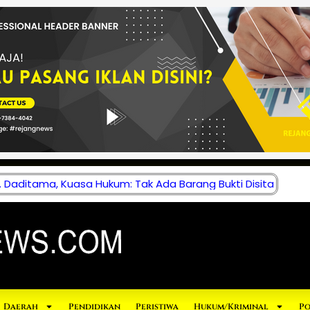
 Daditama, Kuasa Hukum: Tak Ada Barang Bukti Disita
Daerah
Pendidikan
Peristiwa
Hukum/Kriminal
Po