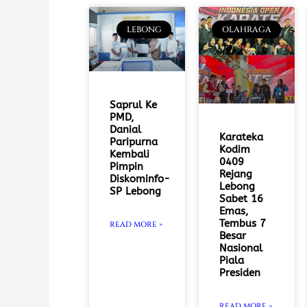
LEBONG
OLAHRAGA
Saprul Ke
PMD,
Danial
Karateka
Paripurna
Kodim
Kembali
0409
Pimpin
Rejang
Diskominfo-
Lebong
SP Lebong
Sabet 16
Emas,
Tembus 7
READ MORE »
Besar
Nasional
Piala
Presiden
READ MORE »