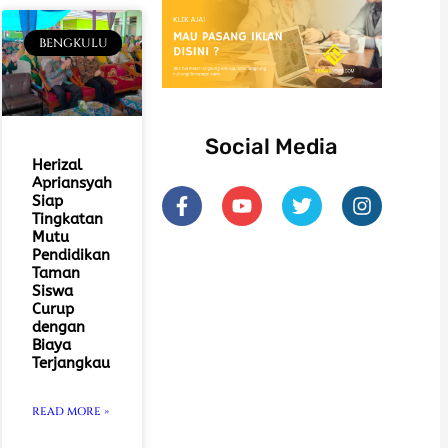
BENGKULU
Social Media
Herizal
Apriansyah
F
Y
T
I
Siap
a
o
w
n
Tingkatan
c
u
i
s
Mutu
e
t
t
t
Pendidikan
b
u
t
a
Taman
o
b
e
g
Siswa
o
e
r
r
Curup
dengan
k
a
Biaya
-
m
Terjangkau
f
READ MORE »