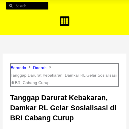
e
t
t
Search
Search
b
a
u
o
g
b
o
r
e
k
a
m
Beranda
Daerah
Tanggap Darurat Kebakaran, Damkar RL Gelar Sosialisasi
di BRI Cabang Curup
Tanggap Darurat Kebakaran,
Damkar RL Gelar Sosialisasi di
BRI Cabang Curup