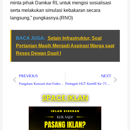
minta pihak Damkar RL untuk mengisi sosialisasi
serta melakukan simulasi kebakaran secara
langsung,” pungkasnya.(RNO)
BACA JUGA:
Selain Infrastruktur, Soal
Pertanian Masih Menjadi Aspirasi Warga saat
Reses Dewan Dapil I
Prev
Next
PREVIOUS
NEXT
Pangdam Kasuari dan Forkopimda Papua Barat Ikuti Rangkaian Peringatan HUT KemRI Ke 77 di Sanggeng
Peringati HUT KemRI Ke-77, Jemaat GKII Curup Gelar Upacara dan Ibadah Padang
SPACE IKLAN