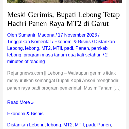
Garut
Meski Gerimis, Bupati Lebong Tetap
Hadiri Panen Raya MT2 di Garut
Oleh
Sumantri Madona
/
17 November 2023
/
Tinggalkan Komentar
/
Ekonomi & Bisnis
/
Distankan
Lebong
,
lebong
,
MT2
,
MTII
,
padi
,
Panen
,
pemkab
lebong
,
program masa tanam dua kali setahun
/
2
minutes of reading
Rejangnews.com || Lebong – Walaupun gerimis tidak
menyurutkan semangat Bupati Kopli Ansori menghadiri
panen raya padi program pemerintah Musim Tanam […]
Read More »
Ekonomi & Bisnis
Distankan Lebong
,
lebong
,
MT2
,
MTII
,
padi
,
Panen
,