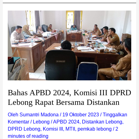
Bahas
APBD
2024,
Komisi
III
DPRD
Lebong
Rapat
Bersama
Distankan
Bahas APBD 2024, Komisi III DPRD
Lebong Rapat Bersama Distankan
Oleh
Sumantri Madona
/
19 Oktober 2023
/
Tinggalkan
Komentar
/
Lebong
/
APBD 2024
,
Distankan Lebong
,
DPRD Lebong
,
Komisi III
,
MTII
,
pemkab lebong
/
2
minutes of reading