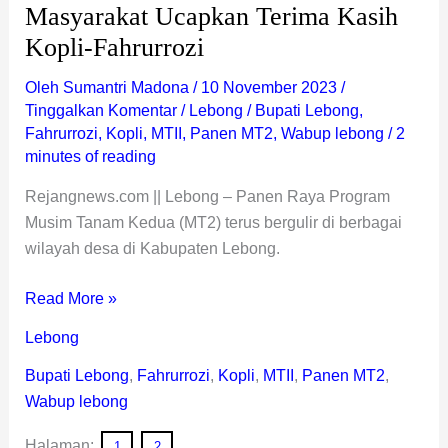
Masyarakat Ucapkan Terima Kasih
Kopli-Fahrurrozi
Oleh
Sumantri Madona
/
10 November 2023
/
Tinggalkan Komentar
/
Lebong
/
Bupati Lebong
,
Fahrurrozi
,
Kopli
,
MTII
,
Panen MT2
,
Wabup lebong
/
2
minutes of reading
Rejangnews.com || Lebong – Panen Raya Program
Musim Tanam Kedua (MT2) terus bergulir di berbagai
wilayah desa di Kabupaten Lebong.
Read More »
Lebong
Bupati Lebong
,
Fahrurrozi
,
Kopli
,
MTII
,
Panen MT2
,
Wabup lebong
Halaman:
1
2