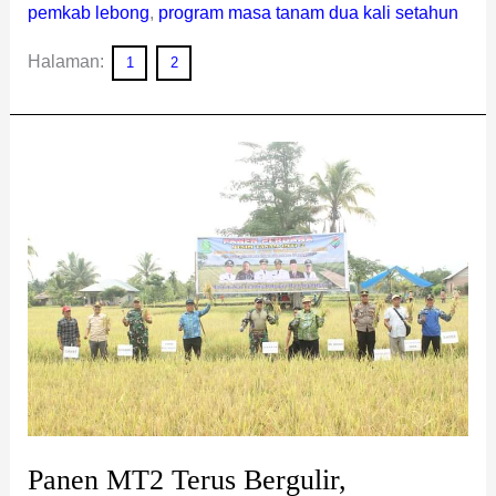
pemkab lebong
,
program masa tanam dua kali setahun
Halaman:
1
2
Panen
MT2
Terus
Bergulir,
Masyarakat
Ucapkan
Terima
Kasih
Kopli-
Fahrurrozi
Panen MT2 Terus Bergulir,