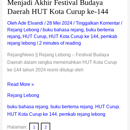
Menjadi Akhir Festival Budaya
144
Daerah HUT Kota Curup ke-144
Oleh
Ade Elvandi
/
28 Mei 2024
/
Tinggalkan Komentar
/
Rejang Lebong
/
buku bahasa rejang
,
buku bertema
rejang
,
HUT Curup
,
HUT Kota Curup ke 144
,
pemkab
rejang lebong
/
2 minutes of reading
RejangNews || Rejang Lebong – Festival Budaya
Daerah dalam rangka memeriahkan HUT Kota Curup
ke-144 tahun 2024 resmi ditutup oleh
Read More »
Rejang Lebong
buku bahasa rejang
,
buku bertema rejang
,
HUT Curup
,
HUT Kota Curup ke 144
,
pemkab rejang lebong
Halaman:
1
2