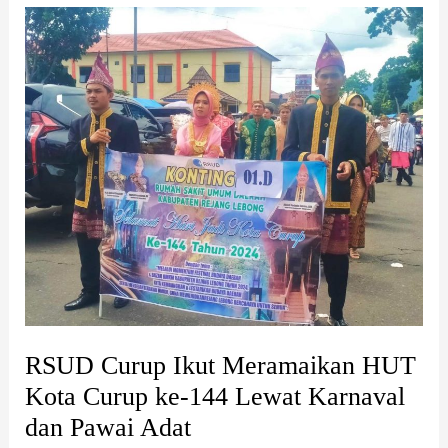
RSUD
Curup
Ikut
Meramaikan
HUT
Kota
Curup
ke-
144
Lewat
Karnaval
dan
Pawai
Adat
RSUD Curup Ikut Meramaikan HUT
Kota Curup ke-144 Lewat Karnaval
dan Pawai Adat