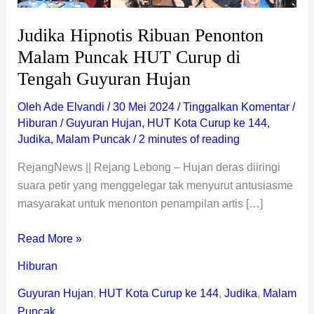
Guyuran
Hujan
Judika Hipnotis Ribuan Penonton
Malam Puncak HUT Curup di
Tengah Guyuran Hujan
Oleh
Ade Elvandi
/
30 Mei 2024
/
Tinggalkan Komentar
/
Hiburan
/
Guyuran Hujan
,
HUT Kota Curup ke 144
,
Judika
,
Malam Puncak
/
2 minutes of reading
RejangNews || Rejang Lebong – Hujan deras diiringi
suara petir yang menggelegar tak menyurut antusiasme
masyarakat untuk menonton penampilan artis […]
Read More »
Hiburan
Guyuran Hujan
,
HUT Kota Curup ke 144
,
Judika
,
Malam
Puncak