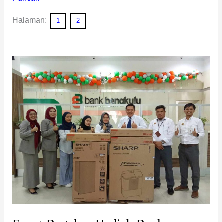
Halaman:
1
2
Event
Bertabur
Hadiah
Bank
Bengkulu
Cabang
Curup
Resmi
Ditutup,
Hadiah
Para
Pemenang
Diserahkan