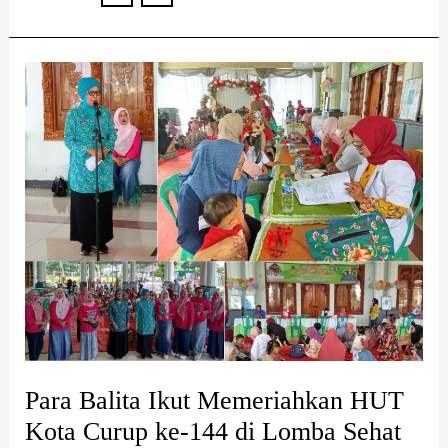
Para
Balita
Ikut
Memeriahkan
HUT
Kota
Curup
ke-
144
di
Lomba
Sehat
Para Balita Ikut Memeriahkan HUT
Kota Curup ke-144 di Lomba Sehat