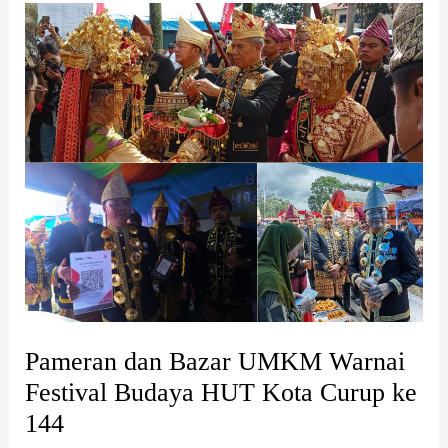
Pameran
dan
Bazar
UMKM
Warnai
Festival
Budaya
HUT
Kota
Curup
ke
144
Pameran dan Bazar UMKM Warnai
Festival Budaya HUT Kota Curup ke
144