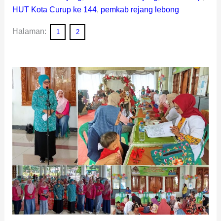
HUT Kota Curup ke 144
,
pemkab rejang lebong
Halaman:
1
2
Para
Balita
Ikut
Memeriahkan
HUT
Kota
Curup
ke-
144
di
Lomba
Sehat