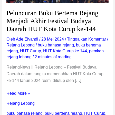
Kota
Curup
Peluncuran Buku Bertema Rejang
ke-
Menjadi Akhir Festival Budaya
144
Daerah HUT Kota Curup ke-144
Oleh
Ade Elvandi
/
28 Mei 2024
/
Tinggalkan Komentar
/
Rejang Lebong
/
buku bahasa rejang
,
buku bertema
rejang
,
HUT Curup
,
HUT Kota Curup ke 144
,
pemkab
rejang lebong
/
2 minutes of reading
RejangNews || Rejang Lebong – Festival Budaya
Daerah dalam rangka memeriahkan HUT Kota Curup
ke-144 tahun 2024 resmi ditutup oleh […]
Read More »
Rejang Lebong
buku bahasa rejang
,
buku bertema rejang
,
HUT Curup
,